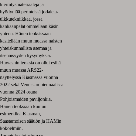
kierrätysmateriaaleja ja
hyödyntää perinteistä jodaleia-
tilkkutekniikkaa, jossa
kankaanpalat ommellaan käsin
yhteen. Hänen teoksissaan
käsitellään muun muassa naisten
yhteiskunnallista asemaa ja
itsenäisyyden kysymyksiä.
Hawashin teoksia on ollut esillä
muun muassa ARS22-
näyttelyssä Kiasmassa vuonna
2022 sekä Venetsian biennaalissa
vuonna 2024 osana
Pohjoismaiden paviljonkia.
Hänen teoksiaan kuuluu
esimerkiksi Kiasman,
Saastamoisen säätiön ja HAMin
kokoelmiin.
Tervetuloa tutustumaan