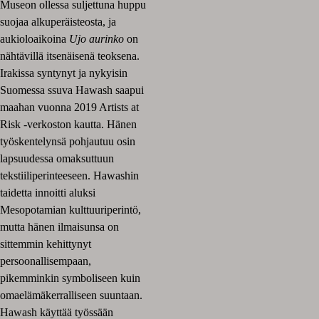
Museon ollessa suljettuna huppu
suojaa alkuperäisteosta, ja
aukioloaikoina
Ujo aurinko
on
nähtävillä itsenäisenä teoksena.
Irakissa syntynyt ja nykyisin
Suomessa ssuva Hawash saapui
maahan vuonna 2019 Artists at
Risk -verkoston kautta. Hänen
työskentelynsä pohjautuu osin
lapsuudessa omaksuttuun
tekstiiliperinteeseen. Hawashin
taidetta innoitti aluksi
Mesopotamian kulttuuriperintö,
mutta hänen ilmaisunsa on
sittemmin kehittynyt
persoonallisempaan,
pikemminkin symboliseen kuin
omaelämäkerralliseen suuntaan.
Hawash käyttää työssään