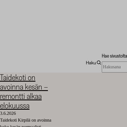
Hae sivustolt
Haku
Hae
Taidekoti
sivustolta
Kirpilä
Taidekoti on
avoinna kesän –
remontti alkaa
elokuussa
3.6.2026
Taidekoti Kirpilä on avoinna
koko kesän normaalisti.