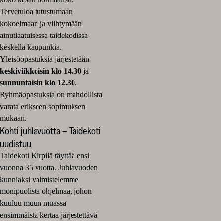
Tervetuloa tutustumaan
kokoelmaan ja viihtymään
ainutlaatuisessa taidekodissa
keskellä kaupunkia.
Yleisöopastuksia järjestetään
keskiviikkoisin klo 14.30
ja
sunnuntaisin klo 12.30
.
Ryhmäopastuksia on mahdollista
varata erikseen sopimuksen
mukaan.
Kohti juhlavuotta – Taidekoti
uudistuu
Taidekoti Kirpilä täyttää ensi
vuonna 35 vuotta. Juhlavuoden
kunniaksi valmistelemme
monipuolista ohjelmaa, johon
kuuluu muun muassa
ensimmäistä kertaa järjestettävä