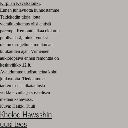
Kirpilän Kevätsalonki
.
Ennen juhlavuotta kunnostamme
Taidekodin tiloja, jotta
vierailukokemus olisi entistä
parempi. Remontti alkaa elokuun
puolivälissä, minkä vuoksi
olemme suljettuna muutaman
kuukauden ajan. Viimeinen
aukiolopäivä ennen remonttia on
keskiviikko
12.8.
Avaudumme uudistuneina kohti
juhlavuotta. Tiedotamme
tarkemmasta aikataulusta
verkkosivuilla ja sosiaalisen
median kanavissa.
Kuva: Heikki Tuuli
Kholod Hawashin
uusi teos