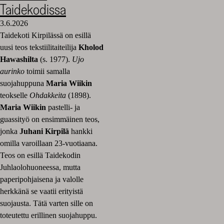
Taidekodissa
3.6.2026
Taidekoti Kirpilässä on esillä
uusi teos tekstiilitaiteilija
Kholod
Hawashilta
(s. 1977).
Ujo
aurinko
toimii samalla
suojahuppuna
Maria Wiikin
teokselle
Ohdakkeita
(1898).
Maria Wiikin
pastelli- ja
guassityö on ensimmäinen teos,
jonka
Juhani Kirpilä
hankki
omilla varoillaan 23-vuotiaana.
Teos on esillä Taidekodin
Juhlaolohuoneessa, mutta
paperipohjaisena ja valolle
herkkänä se vaatii erityistä
suojausta. Tätä varten sille on
toteutettu erillinen suojahuppu.