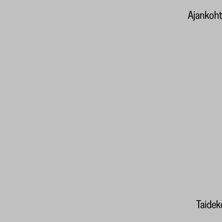
Ajankoht
Taideko