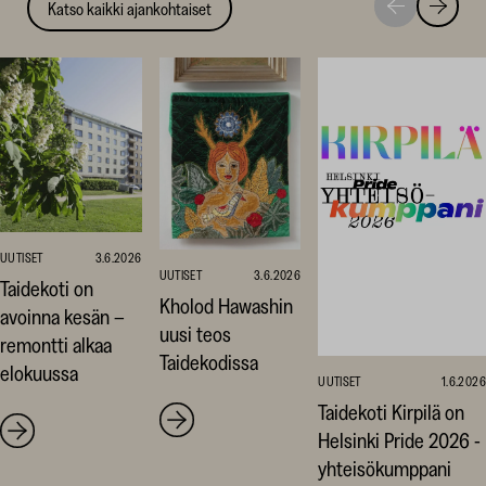
Katso kaikki ajankohtaiset
Siirry
Siirry
seuraavaan
edellise
nostoon
nostoo
UUTISET
3.6.2026
UUTISET
3.6.2026
Taidekoti on
Kholod Hawashin
avoinna kesän –
uusi teos
remontti alkaa
Taidekodissa
elokuussa
UUTISET
1.6.2026
Taidekoti Kirpilä on
Helsinki Pride 2026 -
yhteisökumppani