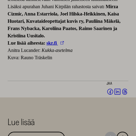
Lisäksi apurahan Juhani Kirpilän rahastosta saivat
: Mirza
Cizmic, Anna Estarriola, Joel Hilska-Heikkinen, Kaisa
Huotari, Kuvataideopettajat kuvis ry, Pauliina Mäkelä,
Frans Nybacka, Karoliina Paatos, Raimo Saarinen ja
Kristiina Uusitalo.
Lue lisää aiheesta:
skr.fi
Anitra Lucander:
Kukka-asetelma
Kuva: Rauno Träskelin
JAA
Jaa
Jaa
Jaa
Facebookis
LinkedI
Thr
(avautuu
(avautu
(av
uuteen
uuteen
uut
Lue lisää
ikkunaan)
ikkunaa
ikk