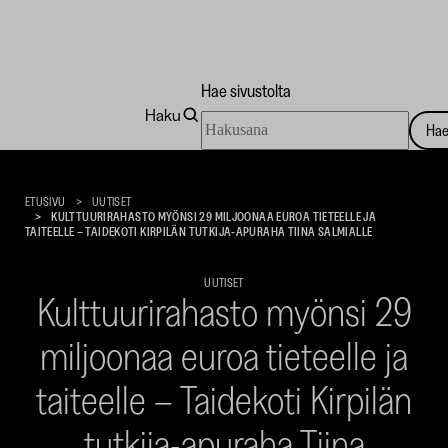
Hae sivustolta
Haku
Hae
Ha
sivustolta
Taidekoti
Kirpilä
ETUSIVU
UUTISET
KULTTUURIRAHASTO MYÖNSI 29 MILJOONAA EUROA TIETEELLE JA
TAITEELLE – TAIDEKOTI KIRPILÄN TUTKIJA-APURAHA TIINA SALMIALLE
UUTISET
Kulttuurirahasto myönsi 29
miljoonaa euroa tieteelle ja
taiteelle – Taidekoti Kirpilän
tutkija-apuraha Tiina