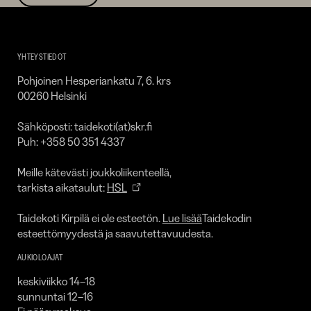
Taidekoti
Kirpilä
YHTEYSTIEDOT
Pohjoinen Hesperiankatu 7, 6. krs
00260 Helsinki
Sähköposti: taidekoti(at)skr.fi
Puh: +358 50 351 4337
Meille kätevästi joukkoliikenteellä,
tarkista aikataulut:
HSL
Taidekoti Kirpilä ei ole esteetön.
Lue lisää
Taidekodin
esteettömyydestä ja saavutettavuudesta.
AUKIOLOAJAT
keskiviikko 14–18
sunnuntai 12–16