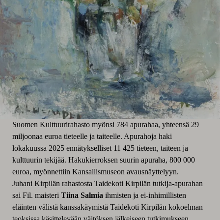
Suomen Kulttuurirahasto myönsi 784 apurahaa, yhteensä 29
miljoonaa euroa tieteelle ja taiteelle. Apurahoja haki
lokakuussa 2025 ennätykselliset 11 425 tieteen, taiteen ja
kulttuurin tekijää. Hakukierroksen suurin apuraha, 800 000
euroa, myönnettiin Kansallismuseon avausnäyttelyyn.
Juhani Kirpilän rahastosta Taidekoti Kirpilän tutkija-apurahan
sai Fil. maisteri
Tiina Salmia
ihmisten ja ei-inhimillisten
eläinten välistä kanssakäymistä Taidekoti Kirpilän kokoelman
teoksissa käsittelevään väitöksen jälkeiseen tutkimukseen.