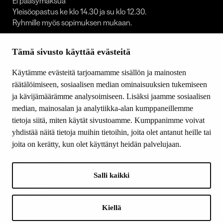
Ei pääsymaksua
Yleisöopastus ke klo 14.30 ja su klo 12.30.
Ryhmille myös sopimuksen mukaan.
Taidekoti on suljettuna:
Tämä sivusto käyttää evästeitä
1.1. / 30.4.–1.5. / 23.–25.12. / 31.12.
Käytämme evästeitä tarjoamamme sisällön ja mainosten
SEURAA MEITÄ
räätälöimiseen, sosiaalisen median ominaisuuksien tukemiseen
Facebook
ja kävijämäärämme analysoimiseen. Lisäksi jaamme sosiaalisen
Youtube
median, mainosalan ja analytiikka-alan kumppaneillemme
Instagram
tietoja siitä, miten käytät sivustoamme. Kumppanimme voivat
yhdistää näitä tietoja muihin tietoihin, joita olet antanut heille tai
joita on kerätty, kun olet käyttänyt heidän palvelujaan.
Salli kaikki
LOGOT
A proud member of:
Kiellä