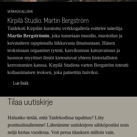
VERKKOGALLERIA
Kirpilä Studio: Martin Bergström
Taidekoti Kirpilän kuratoitu verkkogalleria esittelee taiteilija
Martin Bergströmin
, joka tunnetaan muodin, muotoilun ja
kuvataiteen rajapinnalla liikkuvasta ilmaisustaan. Hänen
teoksissaan orgaaniset rytmit, kasvikunnan katoavaisuus ja
luonnon myyttiset ilmiöt kietoutuvat yhteen historiallisten
kerrostumien kanssa. Kirpilä Studiota varten Bergström toteutti
kollaasimaisen teoksen, joka painettiin huiviksi.
Lue lisää
Tilaa uutiskirje
Haluatko tietää, mitä Taidekodissa tapahtuu? Liity
postituslistallemme! Lähetämme uutiskirjeen sähköpostiisi noin
neljä kertaa vuodessa. Voit perua tilauksen milloin vain.