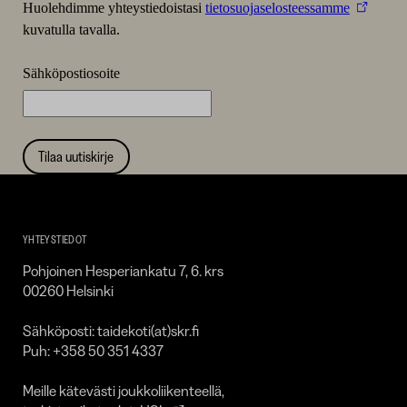
Huolehdimme yhteystiedoistasi
tietosuojaselosteessamme
kuvatulla tavalla.
Sähköpostiosoite
Tilaa uutiskirje
Taidekoti
Kirpilä
YHTEYSTIEDOT
Pohjoinen Hesperiankatu 7, 6. krs
00260 Helsinki
Sähköposti: taidekoti(at)skr.fi
Puh: +358 50 351 4337
Meille kätevästi joukkoliikenteellä,