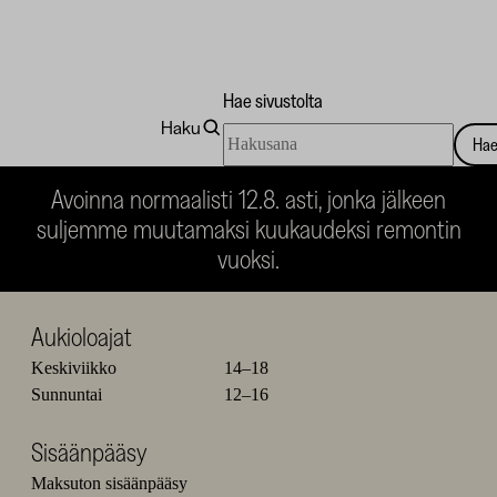
Hae sivustolta
Haku
Hae
Ha
Siirry
Siirry
Siirry
Siirry
sivustolta
Taidekoti
kuvalle
kuvalle
kuvalle
kuvalle
Avoinna normaalisti 12.8. asti, jonka jälkeen
1
2
3
4
Kirpilä
suljemme muutamaksi kuukaudeksi remontin
vuoksi.
Aukioloajat
Keskiviikko
14–18
Sunnuntai
12–16
Sisäänpääsy
Maksuton sisäänpääsy