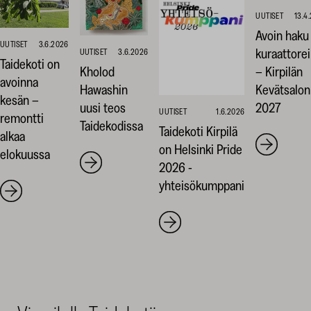
UUTISET
13.4
Avoin haku
UUTISET
3.6.2026
kuraattorei
UUTISET
3.6.2026
Taidekoti on
– Kirpilän
Kholod
avoinna
Kevätsalon
Hawashin
kesän –
2027
uusi teos
UUTISET
1.6.2026
remontti
Taidekodissa
Taidekoti Kirpilä
alkaa
on Helsinki Pride
elokuussa
2026 -
yhteisökumppani