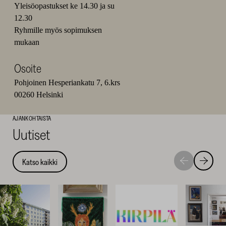
Yleisöopastukset ke 14.30 ja su
12.30
Ryhmille myös sopimuksen
mukaan
Osoite
Pohjoinen Hesperiankatu 7, 6.krs
00260 Helsinki
AJANKOHTAISTA
Uutiset
Katso kaikki
Siirry
Siirry
seuraavaan
edellise
nostoon
nostoo