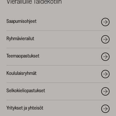
Vierailulle Taidekotiin
Saapumisohjeet
Ryhmävierailut
Teemaopastukset
Koululaisryhmät
Selkokieliopastukset
Yritykset ja yhteisöt