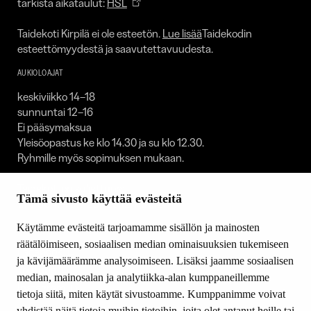
tarkista aikataulut:
HSL
Taidekoti Kirpilä ei ole esteetön.
Lue lisää
Taidekodin
esteettömyydestä ja saavutettavuudesta.
AUKIOLOAJAT
keskiviikko 14–18
sunnuntai 12–16
Ei pääsymaksua
Yleisöopastus ke klo 14.30 ja su klo 12.30.
Ryhmille myös sopimuksen mukaan.
Taidekoti on suljettuna:
Tämä sivusto käyttää evästeitä
1.1. / 30.4.–1.5. / 23.–25.12. / 31.12.
Käytämme evästeitä tarjoamamme sisällön ja mainosten
SEURAA MEITÄ
räätälöimiseen, sosiaalisen median ominaisuuksien tukemiseen
Facebook
ja kävijämäärämme analysoimiseen. Lisäksi jaamme sosiaalisen
Youtube
median, mainosalan ja analytiikka-alan kumppaneillemme
Instagram
tietoja siitä, miten käytät sivustoamme. Kumppanimme voivat
yhdistää näitä tietoja muihin tietoihin, joita olet antanut heille tai