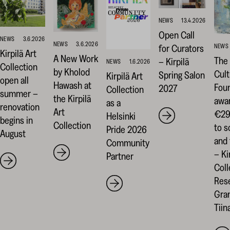
NEWS
13.4.2026
Open Call
NEWS
3.6.2026
NEWS
3.6.2026
for Curators
NEWS
Kirpilä Art
A New Work
The 
– Kirpilä
NEWS
1.6.2026
Collection
by Kholod
Cult
Spring Salon
Kirpilä Art
open all
Hawash at
Fou
2027
Collection
summer –
the Kirpilä
awa
as a
renovation
Art
€29 
Helsinki
begins in
Collection
to s
Pride 2026
August
and 
Community
– Ki
Partner
Coll
Res
Gran
Tiin