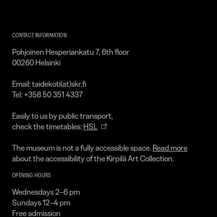
Kirpilä
Art
CONTACT INFORMATION
Collection
Pohjoinen Hesperiankatu 7, 6th floor
00260 Helsinki
Email: taidekoti(at)skr.fi
Tel: +358 50 351 4337
Easily to us by public transport,
check the timetables:
HSL
The museum is not a fully accessible space.
Read more
about the accessibility of the Kirpilä Art Collection.
OPENING HOURS
Wednesdays 2–6 pm
Sundays 12–4 pm
Free admission