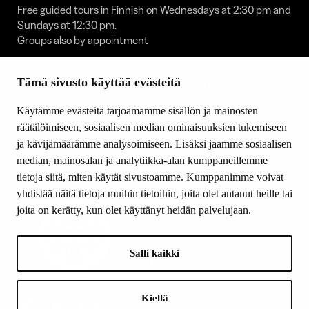
Free guided tours in Finnish on Wednesdays at 2:30 pm and
Sundays at 12:30 pm.
Groups also by appointment
The collection is closed:
Tämä sivusto käyttää evästeitä
1 Jan / 30 Apr to 1 May / 23 to 25 Dec / 31 Dec
FOLLOW US
Käytämme evästeitä tarjoamamme sisällön ja mainosten
räätälöimiseen, sosiaalisen median ominaisuuksien tukemiseen
Facebook
ja kävijämäärämme analysoimiseen. Lisäksi jaamme sosiaalisen
YouTube
median, mainosalan ja analytiikka-alan kumppaneillemme
Instagram
tietoja siitä, miten käytät sivustoamme. Kumppanimme voivat
yhdistää näitä tietoja muihin tietoihin, joita olet antanut heille tai
joita on kerätty, kun olet käyttänyt heidän palvelujaan.
Salli kaikki
LOGOT
A proud member of:
Kiellä