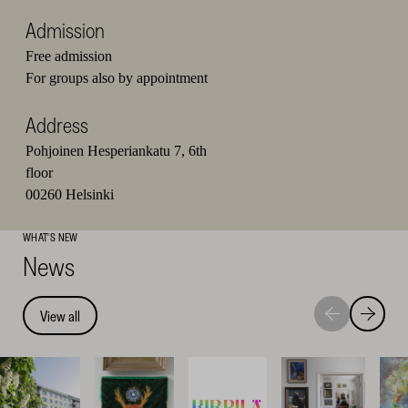
Admission
Free admission
For groups also by appointment
Address
Pohjoinen Hesperiankatu 7, 6th
floor
00260 Helsinki
WHAT'S NEW
News
View all
Move
Move
to
to
next
previou
highlight
highligh