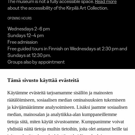
The museum is not a fully accessible space.
Read more
about the accessibility of the Kirpilä Art Collection.
OPENING HOURS
Wednesdays 2–6 pm
Sundays 12–4 pm
Free admission
Free guided tours in Finnish on Wednesdays at 2:30 pm and
Sundays at 12:30 pm.
Groups also by appointment
The collection is closed:
Tämä sivusto käyttää evästeitä
1 Jan / 30 Apr to 1 May / 23 to 25 Dec / 31 Dec
FOLLOW US
Käytämme evästeitä tarjoamamme sisällön ja mainosten
räätälöimiseen, sosiaalisen median ominaisuuksien tukemiseen
Facebook
ja kävijämäärämme analysoimiseen. Lisäksi jaamme sosiaalisen
YouTube
median, mainosalan ja analytiikka-alan kumppaneillemme
Instagram
tietoja siitä, miten käytät sivustoamme. Kumppanimme voivat
yhdistää näitä tietoja muihin tietoihin, joita olet antanut heille tai