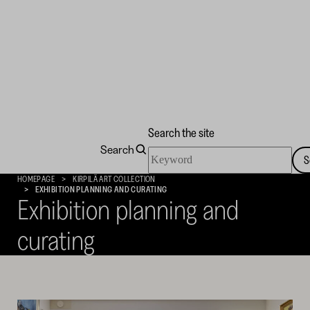
Search the site
Search
Search
S
the
Kirpilä
HOMEPAGE
KIRPILÄ ART COLLECTION
site
Art
EXHIBITION PLANNING AND CURATING
Exhibition planning and
Collection
curating