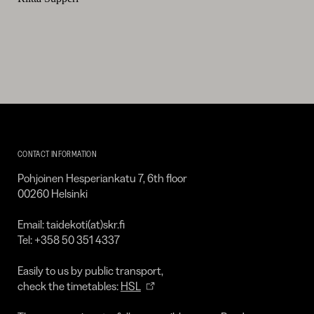
Kirpilä
Art
CONTACT INFORMATION
Collection
Pohjoinen Hesperiankatu 7, 6th floor
00260 Helsinki
Email: taidekoti(at)skr.fi
Tel: +358 50 351 4337
Easily to us by public transport,
check the timetables:
HSL