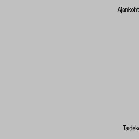
Ajankoht
Taideko