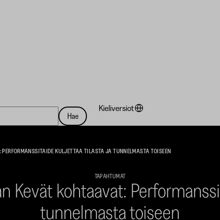
a
Kieliversiot
Hae
T: PERFORMANSSITAIDE KULJETTAA TILASTA JA TUNNELMASTA TOISEEN
TAPAHTUMAT
an Kevät kohtaavat: Performanssit
tunnelmasta toiseen