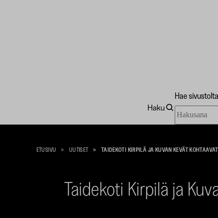
Hae sivustolt
Haku
Hae
Taidekoti
sivustolta
Kirpilä
ETUSIVU
UUTISET
TAIDEKOTI KIRPILÄ JA KUVAN KEVÄT KOHTAAVA
Taidekoti Kirpilä ja Kuv