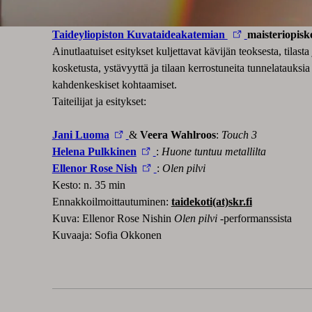
Taideyliopiston Kuvataideakatemian
maisteriopisk
Ainutlaatuiset esitykset kuljettavat kävijän teoksesta, til
kosketusta, ystävyyttä ja tilaan kerrostuneita tunnelatauksia –
kahdenkeskiset kohtaamiset.
Taiteilijat ja esitykset:
Jani Luoma
&
Veera Wahlroos
:
Touch 3
Helena Pulkkinen
:
Huone tuntuu metallilta
Ellenor Rose Nish
:
Olen pilvi
Kesto: n. 35 min
Ennakkoilmoittautuminen:
taidekoti(at)skr.fi
Kuva: Ellenor Rose Nishin
Olen pilvi
-performanssista
Kuvaaja: Sofia Okkonen