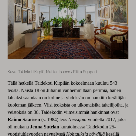
Kuva: Taidekoti Kirpilä, Mattas-huone / Riitta Supperi
Tällä hetkellä Taidekoti Kirpilän kokoelmaan kuuluu 543
teosta. Näistä 18 on Juhanin vanhemmiltaan perimiä, hänen
lahjaksi saamiaan on kolme ja yhdeksän on hankittu keräilijän
kuoleman jälkeen. Viisi teoksista on ulkomaisilta taiteilijoilta, ja
veistoksia on 38. Taidekodin viimeisimmät hankinnat ovat
Raimo Saarisen
(s. 1984) teos
Neosgaia
vuodelta 2017, joka
oli mukana
Jenna Sutelan
kuratoimassa Taidekodin 25-
vuotisjuhlavuoden näyttelyssä
Kohtauksia pöydillä
kesällä