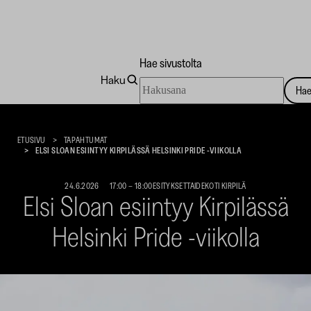
Hae sivustolta
Haku
Hae
Ha
sivustolta
Taidekoti
Kirpilä
ETUSIVU
TAPAHTUMAT
ELSI SLOAN ESIINTYY KIRPILÄSSÄ HELSINKI PRIDE -VIIKOLLA
24.6.2026
17:00
–
18:00
ESITYKSET
TAIDEKOTI KIRPILÄ
Elsi Sloan esiintyy Kirpilässä
Helsinki Pride -viikolla