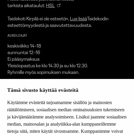
tarkista aikataulut:
HSL
Taidekoti Kirpilä ei ole esteetön.
Lue lisää
Taidekodin
esteettömyydestä ja saavutettavuudesta.
AUKIOLOAJAT
keskiviikko 14–18
sunnuntai 12–16
Ei pääsymaksua
Yleisöopastus ke klo 14.30 ja su klo 12.30.
Ryhmille myös sopimuksen mukaan.
Taidekoti on suljettuna:
Tämä sivusto käyttää evästeitä
1.1. / 30.4.–1.5. / 23.–25.12. / 31.12.
Käytämme evästeitä tarjoamamme sisällön ja mainosten
SEURAA MEITÄ
räätälöimiseen, sosiaalisen median ominaisuuksien tukemiseen
Facebook
ja kävijämäärämme analysoimiseen. Lisäksi jaamme sosiaalisen
Youtube
median, mainosalan ja analytiikka-alan kumppaneillemme
Instagram
tietoja siitä, miten käytät sivustoamme. Kumppanimme voivat