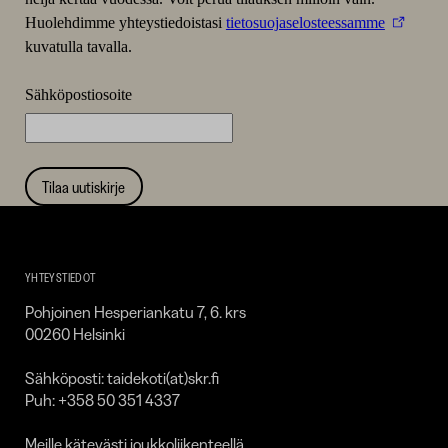
Huolehdimme yhteystiedoistasi
tietosuojaselosteessamme
kuvatulla tavalla.
Sähköpostiosoite
Tilaa uutiskirje
Taidekoti
Kirpilä
YHTEYSTIEDOT
Pohjoinen Hesperiankatu 7, 6. krs
00260 Helsinki
Sähköposti: taidekoti(at)skr.fi
Puh: +358 50 351 4337
Meille kätevästi joukkoliikenteellä,