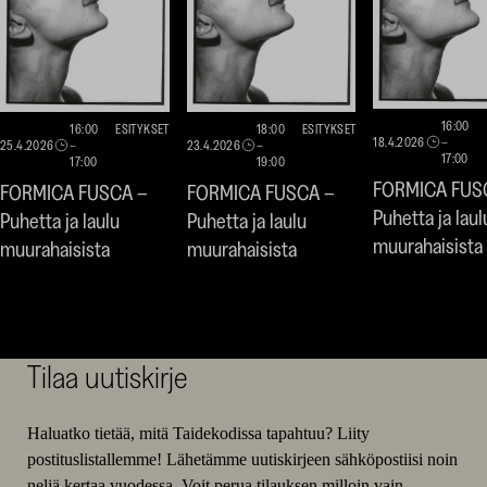
16:00
16:00
ESITYKSET
18:00
ESITYKSET
18.4.2026
–
25.4.2026
–
23.4.2026
–
17:00
17:00
19:00
FORMICA FUS
FORMICA FUSCA –
FORMICA FUSCA –
Puhetta ja laul
Puhetta ja laulu
Puhetta ja laulu
muurahaisista
muurahaisista
muurahaisista
Tilaa uutiskirje
Haluatko tietää, mitä Taidekodissa tapahtuu? Liity
postituslistallemme! Lähetämme uutiskirjeen sähköpostiisi noin
neljä kertaa vuodessa. Voit perua tilauksen milloin vain.