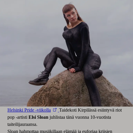
Helsinki Pride -viikolla
Taidekoti Kirpilässä esiintyvä riot
pop -artisti
Elsi Sloan
juhlistaa tänä vuonna 10-vuotista
taiteilijauraansa.
Sloan hahmottaa musiikillaan elämää ja euforiaa kriisien