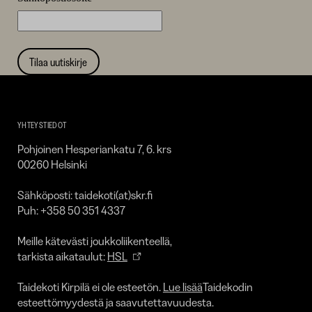
Tilaa uutiskirje
Taidekoti
Kirpilä
YHTEYSTIEDOT
Pohjoinen Hesperiankatu 7, 6. krs
00260 Helsinki
Sähköposti: taidekoti(at)skr.fi
Puh: +358 50 351 4337
Meille kätevästi joukkoliikenteellä,
tarkista aikataulut:
HSL
Taidekoti Kirpilä ei ole esteetön.
Lue lisää
Taidekodin
esteettömyydestä ja saavutettavuudesta.