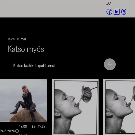
JAA
Jaa
Jaa
Jaa
Facebookis
LinkedI
Thr
(avautuu
(avautu
(av
uuteen
uuteen
uut
TAPAHTUMAT
ikkunaan)
ikkunaa
ikk
Katso myös
Katso kaikki tapahtumat
Siirry
Siirry
seuraavaan
edellise
nostoon
nostoo
17:00
ESITYKSET
24.6.2026
–