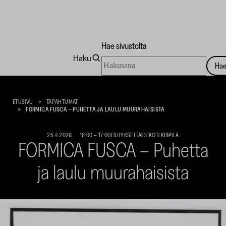
Hae sivustolta
Haku
Hae
Ha
sivustolta
Taidekoti
Kirpilä
ETUSIVU
TAPAHTUMAT
FORMICA FUSCA – PUHETTA JA LAULU MUURAHAISISTA
25.4.2026
16:00
–
17:00
ESITYKSET
TAIDEKOTI KIRPILÄ
FORMICA FUSCA – Puhetta
ja laulu muurahaisista