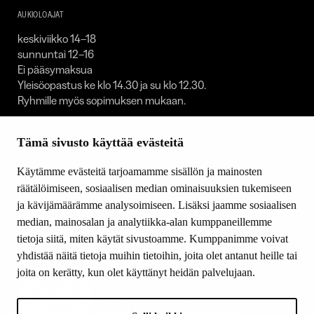
AUKIOLOAJAT
keskiviikko 14–18
sunnuntai 12–16
Ei pääsymaksua
Yleisöopastus ke klo 14.30 ja su klo 12.30.
Ryhmille myös sopimuksen mukaan.
Taidekoti on suljettuna:
Tämä sivusto käyttää evästeitä
1.1. / 30.4.–1.5. / 23.–25.12. / 31.12.
Käytämme evästeitä tarjoamamme sisällön ja mainosten
SEURAA MEITÄ
räätälöimiseen, sosiaalisen median ominaisuuksien tukemiseen
Facebook
ja kävijämäärämme analysoimiseen. Lisäksi jaamme sosiaalisen
Youtube
median, mainosalan ja analytiikka-alan kumppaneillemme
Instagram
tietoja siitä, miten käytät sivustoamme. Kumppanimme voivat
yhdistää näitä tietoja muihin tietoihin, joita olet antanut heille tai
joita on kerätty, kun olet käyttänyt heidän palvelujaan.