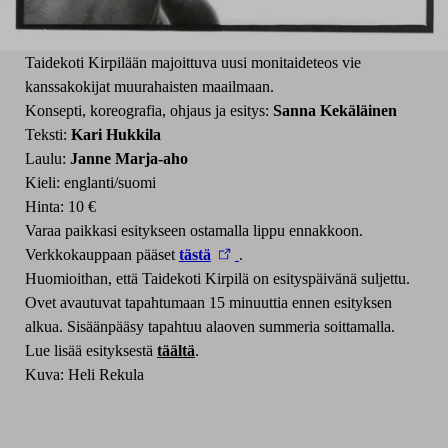
Taidekoti Kirpilään majoittuva uusi monitaideteos vie
kanssakokijat muurahaisten maailmaan.
Konsepti, koreografia, ohjaus ja esitys:
Sanna Kekäläinen
Teksti:
Kari Hukkila
Laulu:
Janne Marja-aho
Kieli: englanti/suomi
Hinta: 10 €
Varaa paikkasi esitykseen ostamalla lippu ennakkoon.
Verkkokauppaan pääset
tästä
.
Huomioithan, että Taidekoti Kirpilä on esityspäivänä suljettu.
Ovet avautuvat tapahtumaan 15 minuuttia ennen esityksen
alkua. Sisäänpääsy tapahtuu alaoven summeria soittamalla.
Lue lisää esityksestä
täältä
.
Kuva: Heli Rekula