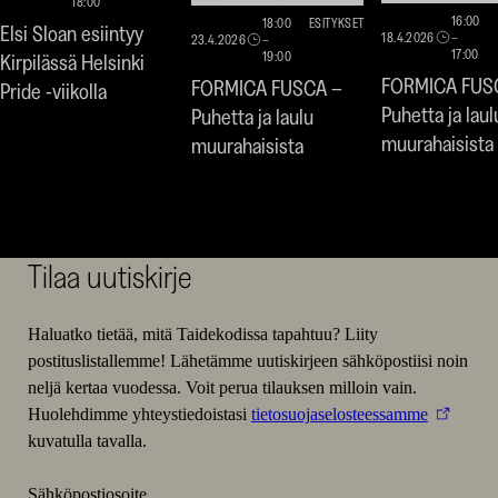
18:00
16:00
18:00
ESITYKSET
Elsi Sloan esiintyy
18.4.2026
–
23.4.2026
–
17:00
19:00
Kirpilässä Helsinki
FORMICA FUS
FORMICA FUSCA –
Pride -viikolla
Puhetta ja laul
Puhetta ja laulu
muurahaisista
muurahaisista
Tilaa uutiskirje
Haluatko tietää, mitä Taidekodissa tapahtuu? Liity
postituslistallemme! Lähetämme uutiskirjeen sähköpostiisi noin
neljä kertaa vuodessa. Voit perua tilauksen milloin vain.
Huolehdimme yhteystiedoistasi
tietosuojaselosteessamme
kuvatulla tavalla.
Sähköpostiosoite