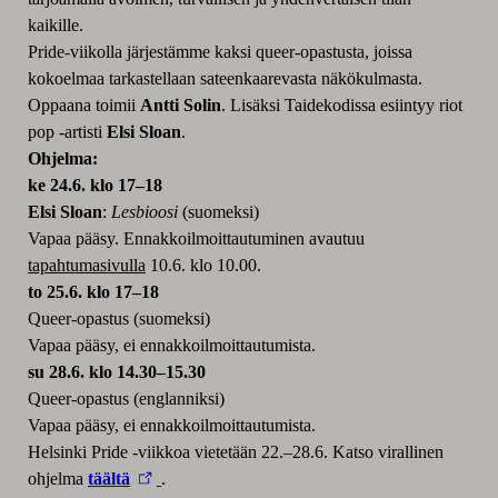
kaikille.
Pride-viikolla järjestämme kaksi queer-opastusta, joissa
kokoelmaa tarkastellaan sateenkaarevasta näkökulmasta.
Oppaana toimii
Antti Solin
. Lisäksi Taidekodissa esiintyy riot
pop -artisti
Elsi Sloan
.
Ohjelma:
ke 24.6. klo 17–18
Elsi Sloan
:
Lesbioosi
(suomeksi)
Vapaa pääsy. Ennakkoilmoittautuminen avautuu
tapahtumasivulla
10.6. klo 10.00.
to 25.6. klo 17–18
Queer-opastus (suomeksi)
Vapaa pääsy, ei ennakkoilmoittautumista.
su 28.6. klo 14.30–15.30
Queer-opastus (englanniksi)
Vapaa pääsy, ei ennakkoilmoittautumista.
Helsinki Pride -viikkoa vietetään 22.–28.6. Katso virallinen
ohjelma
täältä
.