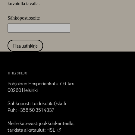
kuvatulla tavalla.
Sähköpostiosoite
Tilaa uutiskirje
Taidekoti
Kirpilä
YHTEYSTIEDOT
Pohjoinen Hesperiankatu 7, 6. krs
00260 Helsinki
Sähköposti: taidekoti(at)skr.fi
Puh: +358 50 351 4337
Meille kätevästi joukkoliikenteellä,
tarkista aikataulut:
HSL