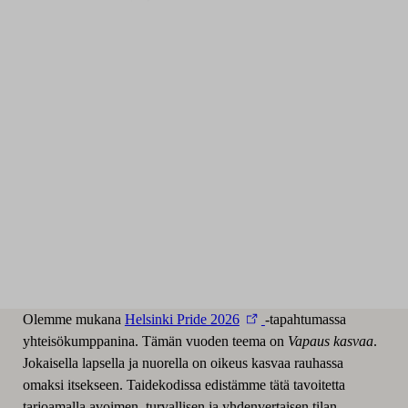
Olemme mukana
Helsinki Pride 2026
-tapahtumassa
yhteisökumppanina. Tämän vuoden teema on
Vapaus kasvaa
.
Jokaisella lapsella ja nuorella on oikeus kasvaa rauhassa
omaksi itsekseen. Taidekodissa edistämme tätä tavoitetta
tarjoamalla avoimen, turvallisen ja yhdenvertaisen tilan