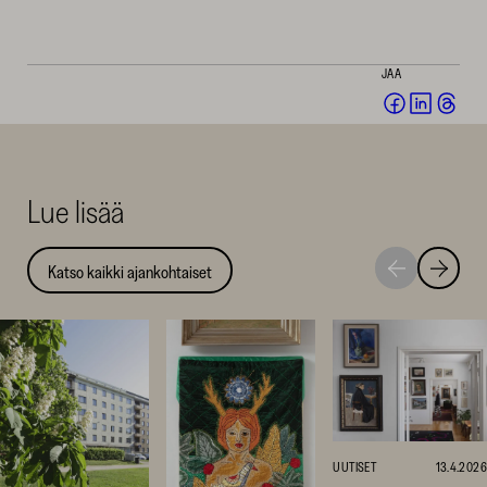
JAA
Jaa
Jaa
Jaa
Facebookis
LinkedI
Thr
(avautuu
(avautu
(av
uuteen
uuteen
uut
Lue lisää
ikkunaan)
ikkunaa
ikk
Katso kaikki ajankohtaiset
Siirry
Siirry
seuraavaan
edellise
nostoon
nostoo
UUTISET
13.4.2026