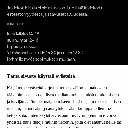
Taidekoti Kirpilä ei ole esteetön.
Lue lisää
Taidekodin
esteettömyydestä ja saavutettavuudesta.
AUKIOLOAJAT
keskiviikko 14–18
sunnuntai 12–16
Ei pääsymaksua
Yleisöopastus ke klo 14.30 ja su klo 12.30.
Ryhmille myös sopimuksen mukaan.
Taidekoti on suljettuna:
Tämä sivusto käyttää evästeitä
1.1. / 30.4.–1.5. / 23.–25.12. / 31.12.
Käytämme evästeitä tarjoamamme sisällön ja mainosten
SEURAA MEITÄ
räätälöimiseen, sosiaalisen median ominaisuuksien tukemiseen
Facebook
ja kävijämäärämme analysoimiseen. Lisäksi jaamme sosiaalisen
Youtube
median, mainosalan ja analytiikka-alan kumppaneillemme
Instagram
tietoja siitä, miten käytät sivustoamme. Kumppanimme voivat
yhdistää näitä tietoja muihin tietoihin, joita olet antanut heille tai