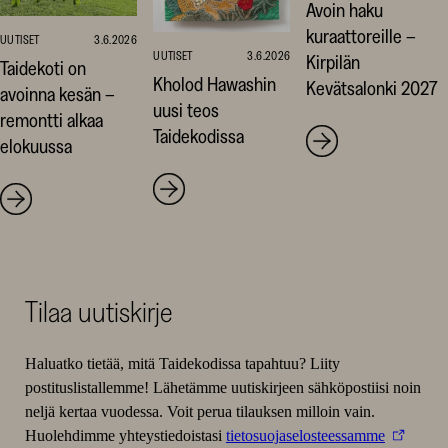
Avoin haku
kuraattoreille –
UUTISET
3.6.2026
UUTISET
3.6.2026
Kirpilän
Taidekoti on
Kholod Hawashin
Kevätsalonki 2027
avoinna kesän –
uusi teos
remontti alkaa
Taidekodissa
elokuussa
Tilaa uutiskirje
Haluatko tietää, mitä Taidekodissa tapahtuu? Liity
postituslistallemme! Lähetämme uutiskirjeen sähköpostiisi noin
neljä kertaa vuodessa. Voit perua tilauksen milloin vain.
Huolehdimme yhteystiedoistasi
tietosuojaselosteessamme