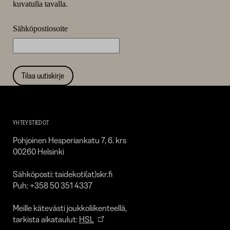
kuvatulla tavalla.
Sähköpostiosoite
Tilaa uutiskirje
Taidekoti
Kirpilä
YHTEYSTIEDOT
Pohjoinen Hesperiankatu 7, 6. krs
00260 Helsinki
Sähköposti: taidekoti(at)skr.fi
Puh: +358 50 351 4337
Meille kätevästi joukkoliikenteellä,
tarkista aikataulut:
HSL