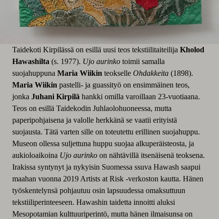
Taidekoti Kirpilässä on esillä uusi teos tekstiilitaiteilija
Kholod
Hawashilta
(s. 1977).
Ujo aurinko
toimii samalla
suojahuppuna
Maria Wiikin
teokselle
Ohdakkeita
(1898).
Maria Wiikin
pastelli- ja guassityö on ensimmäinen teos,
jonka
Juhani Kirpilä
hankki omilla varoillaan 23-vuotiaana.
Teos on esillä Taidekodin Juhlaolohuoneessa, mutta
paperipohjaisena ja valolle herkkänä se vaatii erityistä
suojausta. Tätä varten sille on toteutettu erillinen suojahuppu.
Museon ollessa suljettuna huppu suojaa alkuperäisteosta, ja
aukioloaikoina
Ujo aurinko
on nähtävillä itsenäisenä teoksena.
Irakissa syntynyt ja nykyisin Suomessa ssuva Hawash saapui
maahan vuonna 2019 Artists at Risk -verkoston kautta. Hänen
työskentelynsä pohjautuu osin lapsuudessa omaksuttuun
tekstiiliperinteeseen. Hawashin taidetta innoitti aluksi
Mesopotamian kulttuuriperintö, mutta hänen ilmaisunsa on