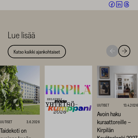
Jaa
Jaa
Jaa
Facebookis
LinkedI
Thr
(avautuu
(avautu
(av
uuteen
uuteen
uut
Lue lisää
ikkunaan)
ikkunaa
ikk
Katso kaikki ajankohtaiset
Siirry
Siirry
seuraavaan
edellise
nostoon
nostoo
UUTISET
13.4.2026
Avoin haku
kuraattoreille –
UUTISET
3.6.2026
Kirpilän
Taidekoti on
Kevätsalonki 2027