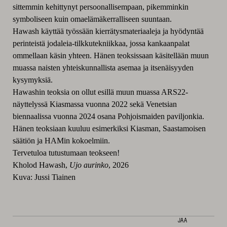
sittemmin kehittynyt persoonallisempaan, pikemminkin
symboliseen kuin omaelämäkerralliseen suuntaan.
Hawash käyttää työssään kierrätysmateriaaleja ja hyödyntää
perinteistä jodaleia-tilkkutekniikkaa, jossa kankaanpalat
ommellaan käsin yhteen. Hänen teoksissaan käsitellään muun
muassa naisten yhteiskunnallista asemaa ja itsenäisyyden
kysymyksiä.
Hawashin teoksia on ollut esillä muun muassa ARS22-
näyttelyssä Kiasmassa vuonna 2022 sekä Venetsian
biennaalissa vuonna 2024 osana Pohjoismaiden paviljonkia.
Hänen teoksiaan kuuluu esimerkiksi Kiasman, Saastamoisen
säätiön ja HAMin kokoelmiin.
Tervetuloa tutustumaan teokseen!
Kholod Hawash,
Ujo aurinko
, 2026
Kuva: Jussi Tiainen
JAA