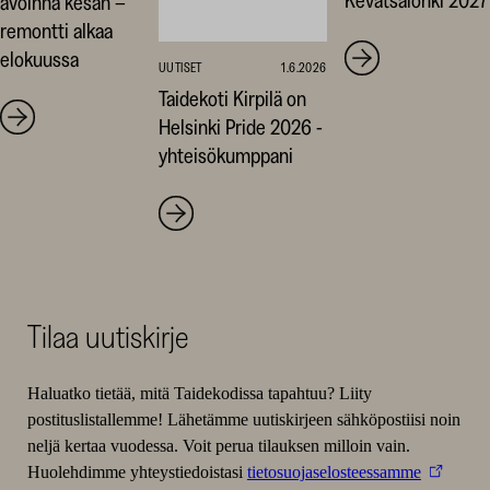
avoinna kesän –
remontti alkaa
elokuussa
UUTISET
1.6.2026
Taidekoti Kirpilä on
Helsinki Pride 2026 -
yhteisökumppani
Tilaa uutiskirje
Haluatko tietää, mitä Taidekodissa tapahtuu? Liity
postituslistallemme! Lähetämme uutiskirjeen sähköpostiisi noin
neljä kertaa vuodessa. Voit perua tilauksen milloin vain.
Huolehdimme yhteystiedoistasi
tietosuojaselosteessamme