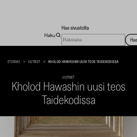
Hae sivustolta
Haku
Hae
Ha
sivustolta
Taidekoti
Kirpilä
ETUSIVU
UUTISET
KHOLOD HAWASHIN UUSI TEOS TAIDEKODISSA
UUTISET
Kholod Hawashin uusi teos
Taidekodissa