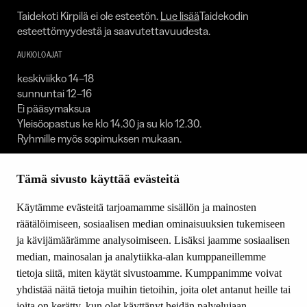
Taidekoti Kirpilä ei ole esteetön.
Lue lisää
Taidekodin
esteettömyydestä ja saavutettavuudesta.
AUKIOLOAJAT
keskiviikko 14–18
sunnuntai 12–16
Ei pääsymaksua
Yleisöopastus ke klo 14.30 ja su klo 12.30.
Ryhmille myös sopimuksen mukaan.
Taidekoti on suljettuna:
Tämä sivusto käyttää evästeitä
1.1. / 30.4.–1.5. / 23.–25.12. / 31.12.
Käytämme evästeitä tarjoamamme sisällön ja mainosten
SEURAA MEITÄ
räätälöimiseen, sosiaalisen median ominaisuuksien tukemiseen
Facebook
ja kävijämäärämme analysoimiseen. Lisäksi jaamme sosiaalisen
Youtube
median, mainosalan ja analytiikka-alan kumppaneillemme
Instagram
tietoja siitä, miten käytät sivustoamme. Kumppanimme voivat
yhdistää näitä tietoja muihin tietoihin, joita olet antanut heille tai
joita on kerätty, kun olet käyttänyt heidän palvelujaan.