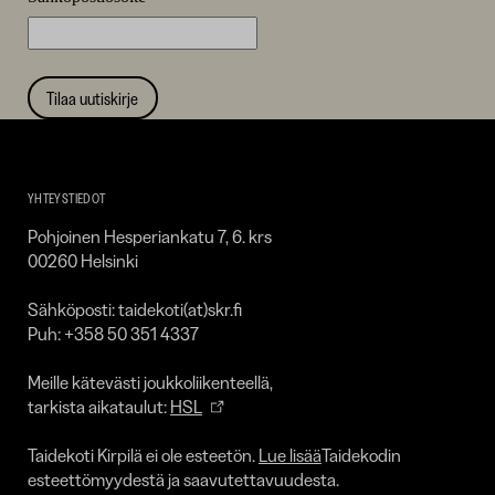
Tilaa uutiskirje
Taidekoti
Kirpilä
YHTEYSTIEDOT
Pohjoinen Hesperiankatu 7, 6. krs
00260 Helsinki
Sähköposti: taidekoti(at)skr.fi
Puh: +358 50 351 4337
Meille kätevästi joukkoliikenteellä,
tarkista aikataulut:
HSL
Taidekoti Kirpilä ei ole esteetön.
Lue lisää
Taidekodin
esteettömyydestä ja saavutettavuudesta.