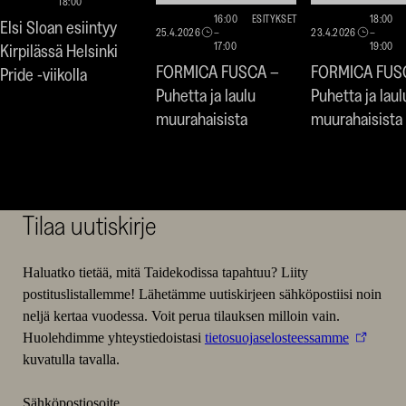
18:00
16:00
ESITYKSET
18:00
Elsi Sloan esiintyy
25.4.2026
–
23.4.2026
–
17:00
19:00
Kirpilässä Helsinki
FORMICA FUSCA –
FORMICA FUS
Pride -viikolla
Puhetta ja laulu
Puhetta ja laul
muurahaisista
muurahaisista
Tilaa uutiskirje
Haluatko tietää, mitä Taidekodissa tapahtuu? Liity
postituslistallemme! Lähetämme uutiskirjeen sähköpostiisi noin
neljä kertaa vuodessa. Voit perua tilauksen milloin vain.
Huolehdimme yhteystiedoistasi
tietosuojaselosteessamme
kuvatulla tavalla.
Sähköpostiosoite