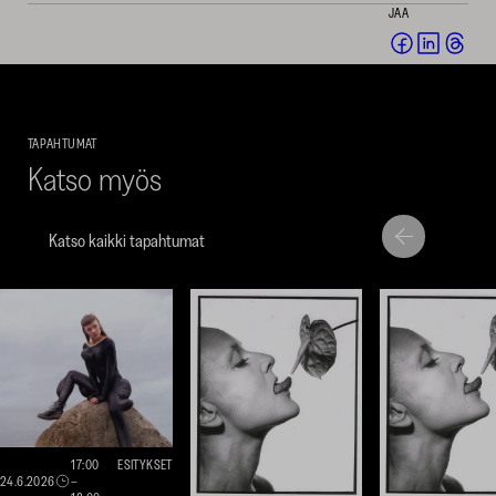
JAA
Jaa
Jaa
Jaa
Facebookis
LinkedI
Thr
(avautuu
(avautu
(av
uuteen
uuteen
uut
TAPAHTUMAT
ikkunaan)
ikkunaa
ikk
Katso myös
Katso kaikki tapahtumat
Siirry
Siirry
seuraavaan
edellise
nostoon
nostoo
17:00
ESITYKSET
24.6.2026
–