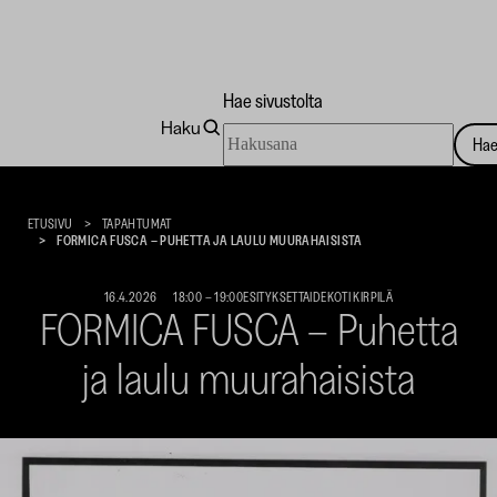
Hae sivustolta
Haku
Hae
Ha
sivustolta
Taidekoti
Kirpilä
ETUSIVU
TAPAHTUMAT
FORMICA FUSCA – PUHETTA JA LAULU MUURAHAISISTA
16.4.2026
18:00
–
19:00
ESITYKSET
TAIDEKOTI KIRPILÄ
FORMICA FUSCA – Puhetta
ja laulu muurahaisista