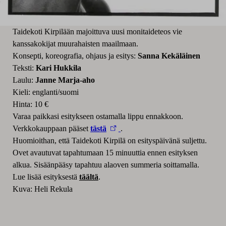
Taidekoti Kirpilään majoittuva uusi monitaideteos vie
kanssakokijat muurahaisten maailmaan.
Konsepti, koreografia, ohjaus ja esitys:
Sanna Kekäläinen
Teksti:
Kari Hukkila
Laulu:
Janne Marja-aho
Kieli: englanti/suomi
Hinta: 10 €
Varaa paikkasi esitykseen ostamalla lippu ennakkoon.
Verkkokauppaan pääset
tästä
.
Huomioithan, että Taidekoti Kirpilä on esityspäivänä suljettu.
Ovet avautuvat tapahtumaan 15 minuuttia ennen esityksen
alkua. Sisäänpääsy tapahtuu alaoven summeria soittamalla.
Lue lisää esityksestä
täältä
.
Kuva: Heli Rekula