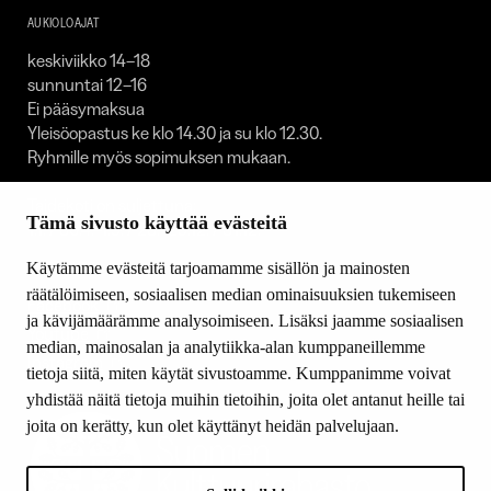
AUKIOLOAJAT
keskiviikko 14–18
sunnuntai 12–16
Ei pääsymaksua
Yleisöopastus ke klo 14.30 ja su klo 12.30.
Ryhmille myös sopimuksen mukaan.
Taidekoti on suljettuna:
Tämä sivusto käyttää evästeitä
1.1. / 30.4.–1.5. / 23.–25.12. / 31.12.
Käytämme evästeitä tarjoamamme sisällön ja mainosten
SEURAA MEITÄ
räätälöimiseen, sosiaalisen median ominaisuuksien tukemiseen
Facebook
ja kävijämäärämme analysoimiseen. Lisäksi jaamme sosiaalisen
Youtube
median, mainosalan ja analytiikka-alan kumppaneillemme
Instagram
tietoja siitä, miten käytät sivustoamme. Kumppanimme voivat
yhdistää näitä tietoja muihin tietoihin, joita olet antanut heille tai
joita on kerätty, kun olet käyttänyt heidän palvelujaan.