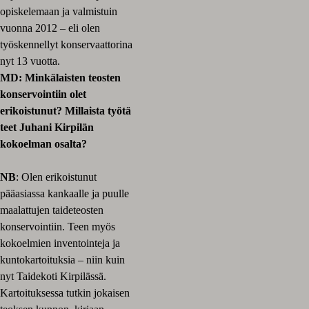
opiskelemaan ja valmistuin
vuonna 2012 – eli olen
työskennellyt konservaattorina
nyt 13 vuotta.
MD: Minkälaisten teosten
konservointiin olet
erikoistunut? Millaista työtä
teet Juhani Kirpilän
kokoelman osalta?
NB
: Olen erikoistunut
pääasiassa kankaalle ja puulle
maalattujen taideteosten
konservointiin. Teen myös
kokoelmien inventointeja ja
kuntokartoituksia – niin kuin
nyt Taidekoti Kirpilässä.
Kartoituksessa tutkin jokaisen