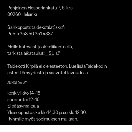
Pohjoinen Hesperiankatu 7, 6. krs
00260 Helsinki
Sähköposti: taidekoti(at)skr.fi
Puh: +358 50 351 4337
Meille kätevästi joukkoliikenteellä,
tarkista aikataulut:
HSL
Taidekoti Kirpilä ei ole esteetön.
Lue lisää
Taidekodin
esteettömyydestä ja saavutettavuudesta.
AUKIOLOAJAT
keskiviikko 14–18
sunnuntai 12–16
Ei pääsymaksua
Yleisöopastus ke klo 14.30 ja su klo 12.30.
Ryhmille myös sopimuksen mukaan.
Taidekoti on suljettuna: