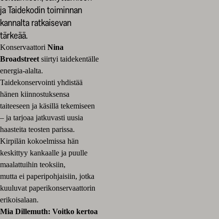
ja Taidekodin toiminnan
kannalta ratkaisevan
tärkeää.
Konservaattori
Nina
Broadstreet
siirtyi taidekentälle
energia-alalta.
Taidekonservointi yhdistää
hänen kiinnostuksensa
taiteeseen ja käsillä tekemiseen
– ja tarjoaa jatkuvasti uusia
haasteita teosten parissa.
Kirpilän kokoelmissa hän
keskittyy kankaalle ja puulle
maalattuihin teoksiin,
mutta ei paperipohjaisiin, jotka
kuuluvat paperikonservaattorin
erikoisalaan.
Mia Dillemuth: Voitko kertoa