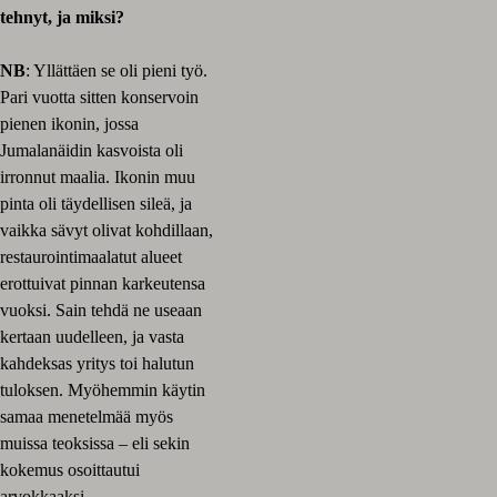
tehnyt, ja miksi?
NB
: Yllättäen se oli pieni työ.
Pari vuotta sitten konservoin
pienen ikonin, jossa
Jumalanäidin kasvoista oli
irronnut maalia. Ikonin muu
pinta oli täydellisen sileä, ja
vaikka sävyt olivat kohdillaan,
restaurointimaalatut alueet
erottuivat pinnan karkeutensa
vuoksi. Sain tehdä ne useaan
kertaan uudelleen, ja vasta
kahdeksas yritys toi halutun
tuloksen. Myöhemmin käytin
samaa menetelmää myös
muissa teoksissa – eli sekin
kokemus osoittautui
arvokkaaksi.