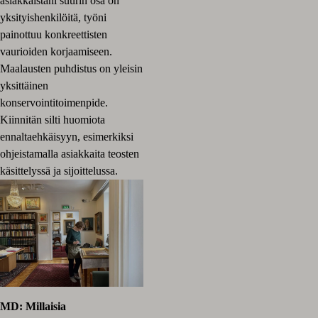
asiakkaistani suurin osa on
yksityishenkilöitä, työni
painottuu konkreettisten
vaurioiden korjaamiseen.
Maalausten puhdistus on yleisin
yksittäinen
konservointitoimenpide.
Kiinnitän silti huomiota
ennaltaehkäisyyn, esimerkiksi
ohjeistamalla asiakkaita teosten
käsittelyssä ja sijoittelussa.
MD: Millaisia