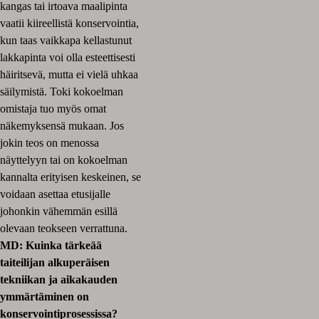
kangas tai irtoava maalipinta
vaatii kiireellistä konservointia,
kun taas vaikkapa kellastunut
lakkapinta voi olla esteettisesti
häiritsevä, mutta ei vielä uhkaa
säilymistä. Toki kokoelman
omistaja tuo myös omat
näkemyksensä mukaan. Jos
jokin teos on menossa
näyttelyyn tai on kokoelman
kannalta erityisen keskeinen, se
voidaan asettaa etusijalle
johonkin vähemmän esillä
olevaan teokseen verrattuna.
MD: Kuinka tärkeää
taiteilijan alkuperäisen
tekniikan ja aikakauden
ymmärtäminen on
konservointiprosessissa?