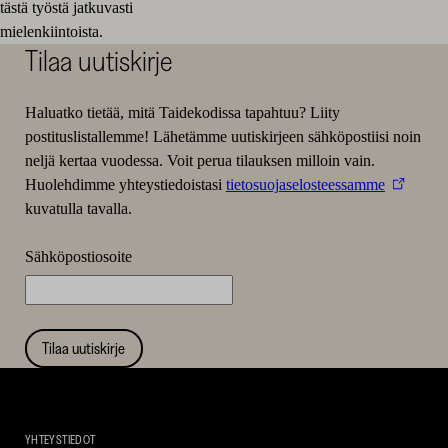
tästä työstä jatkuvasti
mielenkiintoista.
Tilaa uutiskirje
Haluatko tietää, mitä Taidekodissa tapahtuu? Liity
postituslistallemme! Lähetämme uutiskirjeen sähköpostiisi noin
neljä kertaa vuodessa. Voit perua tilauksen milloin vain.
Huolehdimme yhteystiedoistasi
tietosuojaselosteessamme
kuvatulla tavalla.
Sähköpostiosoite
Tilaa uutiskirje
Taidekoti
Kirpilä
YHTEYSTIEDOT