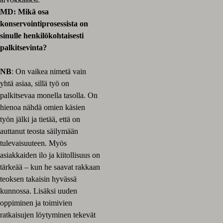
MD: Mikä osa
konservointiprosessista on
sinulle henkilökohtaisesti
palkitsevinta?
NB
: On vaikea nimetä vain
yhtä asiaa, sillä työ on
palkitsevaa monella tasolla. On
hienoa nähdä omien käsien
työn jälki ja tietää, että on
auttanut teosta säilymään
tulevaisuuteen. Myös
asiakkaiden ilo ja kiitollisuus on
tärkeää – kun he saavat rakkaan
teoksen takaisin hyvässä
kunnossa. Lisäksi uuden
oppiminen ja toimivien
ratkaisujen löytyminen tekevät