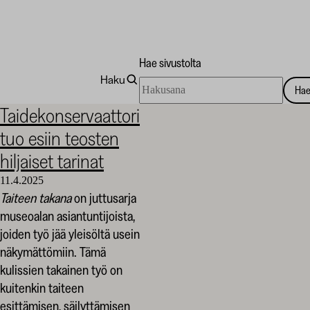
Hae sivustolta
Haku
Hae
Ha
sivustolta
Taidekoti
Taidekonservaattori
Kirpilä
tuo esiin teosten
hiljaiset tarinat
11.4.2025
Taiteen takana
on juttusarja
museoalan asiantuntijoista,
joiden työ jää yleisöltä usein
näkymättömiin. Tämä
kulissien takainen työ on
kuitenkin taiteen
esittämisen, säilyttämisen