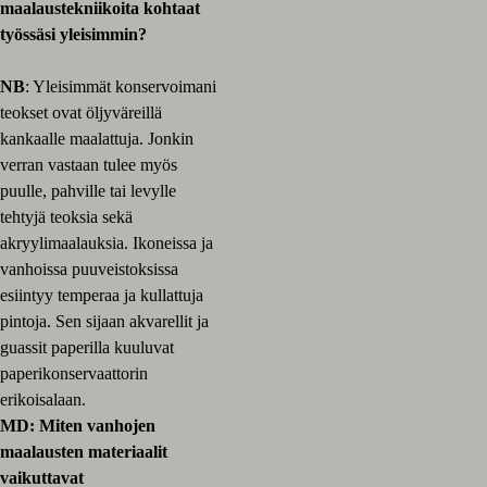
maalaustekniikoita kohtaat
työssäsi yleisimmin?
NB
: Yleisimmät konservoimani
teokset ovat öljyväreillä
kankaalle maalattuja. Jonkin
verran vastaan tulee myös
puulle, pahville tai levylle
tehtyjä teoksia sekä
akryylimaalauksia. Ikoneissa ja
vanhoissa puuveistoksissa
esiintyy temperaa ja kullattuja
pintoja. Sen sijaan akvarellit ja
guassit paperilla kuuluvat
paperikonservaattorin
erikoisalaan.
MD: Miten vanhojen
maalausten materiaalit
vaikuttavat