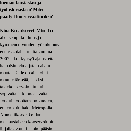
hieman taustastasi ja
työhistoriastasi? Miten
päädyit konservaattoriksi?
Nina Broadstreet
: Minulla on
aikaisempi koulutus ja
kymmenen vuoden työkokemus
energia-alalta, mutta vuonna
2007 alkoi kypsyä ajatus, että
haluaisin tehdä jotain aivan
muuta. Taide on aina ollut
minulle tärkeää, ja siksi
taidekonservointi tuntui
sopivalta ja kiinnostavalta.
Jouduin odottamaan vuoden,
ennen kuin haku Metropolia
Ammattikorkeakoulun
maalaustaiteen konservoinnin
linjalle avautui. Hain, pääsin