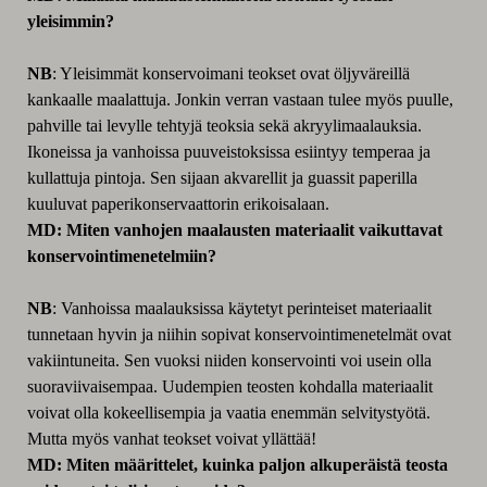
yleisimmin?
NB
: Yleisimmät konservoimani teokset ovat öljyväreillä
kankaalle maalattuja. Jonkin verran vastaan tulee myös puulle,
pahville tai levylle tehtyjä teoksia sekä akryylimaalauksia.
Ikoneissa ja vanhoissa puuveistoksissa esiintyy temperaa ja
kullattuja pintoja. Sen sijaan akvarellit ja guassit paperilla
kuuluvat paperikonservaattorin erikoisalaan.
MD: Miten vanhojen maalausten materiaalit vaikuttavat
konservointimenetelmiin?
NB
: Vanhoissa maalauksissa käytetyt perinteiset materiaalit
tunnetaan hyvin ja niihin sopivat konservointimenetelmät ovat
vakiintuneita. Sen vuoksi niiden konservointi voi usein olla
suoraviivaisempaa. Uudempien teosten kohdalla materiaalit
voivat olla kokeellisempia ja vaatia enemmän selvitystyötä.
Mutta myös vanhat teokset voivat yllättää!
MD: Miten määrittelet, kuinka paljon alkuperäistä teosta