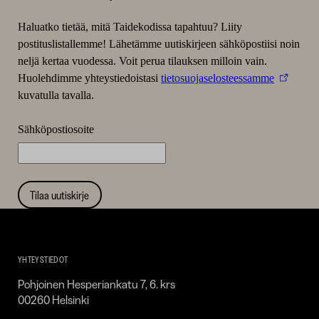
uuteen
uuteen
uut
Haluatko tietää, mitä Taidekodissa tapahtuu? Liity
ikkunaan)
ikkunaa
ikk
postituslistallemme! Lähetämme uutiskirjeen sähköpostiisi noin
neljä kertaa vuodessa. Voit perua tilauksen milloin vain.
Huolehdimme yhteystiedoistasi
tietosuojaselosteessamme
kuvatulla tavalla.
Sähköpostiosoite
Tilaa uutiskirje
Taidekoti
Kirpilä
YHTEYSTIEDOT
Pohjoinen Hesperiankatu 7, 6. krs
00260 Helsinki