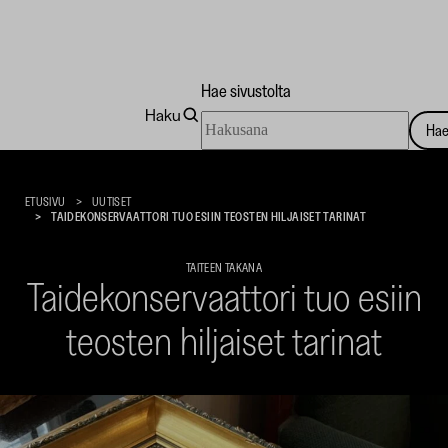
Hae sivustolta
Haku
Hae
Ha
sivustolta
Taidekoti
Kirpilä
ETUSIVU
UUTISET
TAIDEKONSERVAATTORI TUO ESIIN TEOSTEN HILJAISET TARINAT
TAITEEN TAKANA
Taidekonservaattori tuo esiin
teosten hiljaiset tarinat