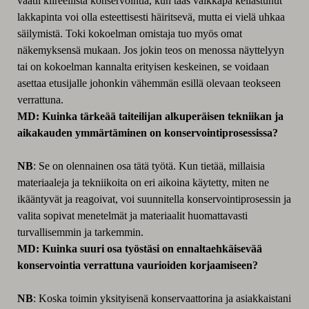
vaatii kiireellistä konservointia, kun taas vaikkapa kellastunut
lakkapinta voi olla esteettisesti häiritsevä, mutta ei vielä uhkaa
säilymistä. Toki kokoelman omistaja tuo myös omat
näkemyksensä mukaan. Jos jokin teos on menossa näyttelyyn
tai on kokoelman kannalta erityisen keskeinen, se voidaan
asettaa etusijalle johonkin vähemmän esillä olevaan teokseen
verrattuna.
MD: Kuinka tärkeää taiteilijan alkuperäisen tekniikan ja
aikakauden ymmärtäminen on konservointiprosessissa?
NB
: Se on olennainen osa tätä työtä. Kun tietää, millaisia
materiaaleja ja tekniikoita on eri aikoina käytetty, miten ne
ikääntyvät ja reagoivat, voi suunnitella konservointiprosessin ja
valita sopivat menetelmät ja materiaalit huomattavasti
turvallisemmin ja tarkemmin.
MD: Kuinka suuri osa työstäsi on ennaltaehkäisevää
konservointia verrattuna vaurioiden korjaamiseen?
NB
: Koska toimin yksityisenä konservaattorina ja asiakkaistani