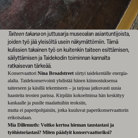
Taiteen takana
on juttusarja museoalan asiantuntijoista,
joiden työ jää yleisöltä usein näkymättömiin. Tämä
kulissien takainen työ on kuitenkin taiteen esittämisen,
säilyttämisen ja Taidekodin toiminnan kannalta
ratkaisevan tärkeää.
Konservaattori
Nina Broadstreet
siirtyi taidekentälle energia-
alalta. Taidekonservointi yhdistää hänen kiinnostuksensa
taiteeseen ja käsillä tekemiseen – ja tarjoaa jatkuvasti uusia
haasteita teosten parissa. Kirpilän kokoelmissa hän keskittyy
kankaalle ja puulle maalattuihin teoksiin,
mutta ei paperipohjaisiin, jotka kuuluvat paperikonservaattorin
erikoisalaan.
Mia Dillemuth: Voitko kertoa hieman taustastasi ja
työhistoriastasi? Miten päädyit konservaattoriksi?