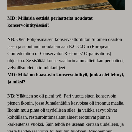
MD: Millaisia eettisiä periaatteita noudatat
konservointityössäsi?
NB
: Olen Pohjoismaisen konservaattoriliiton Suomen osaston
jäsen ja sitoutunut noudattamaan E.C.C.O:n (European
Confederation of Conservator-Restorers’ Organisations)
ohjeistoa. Se sisältää konservaattorin ammattietiikan periaatteet,
velvollisuudet ja toimintaohjeet.
MD: Mikä on haastavin konservointityö, jonka olet tehnyt,
ja miksi?
NB
: Yllättäen se oli pieni työ. Pari vuotta sitten konservoin
pienen ikonin, jossa Jumalanäidin kasvoista oli irronnut maalia.
Ikonin muu pinta oli täydellisen sileä, ja vaikka sävyt olivat
kohdillaan, restaurointimaalatut alueet erottuivat pinnan
karkeutensa vuoksi. Sain tehdä ne useaan kertaan uudelleen, ja
vasta kahdeksas yritys toi halutun tuloksen. Myöhemmin