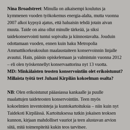
Nina Broadstreet
: Minulla on aikaisempi koulutus ja
kymmenen vuoden työkokemus energia-alalta, mutta vuonna
2007 alkoi kypsyä ajatus, että haluaisin tehdä jotain aivan
muuta. Taide on aina ollut minulle tärkeää, ja siksi
taidekonservointi tuntui sopivalta ja kiinnostavalta. Jouduin
odottamaan vuoden, ennen kuin haku Metropolia
Ammattikorkeakoulun maalaustaiteen konservoinnin linjalle
avautui. Hain, pääsin opiskelemaan ja valmistuin vuonna 2012
– eli olen työskennellyt konservaattorina nyt 13 vuotta.
MD: Minkälaisten teosten konservointiin olet erikoistunut?
Millaista työtä teet Juhani Kirpilän kokoelman osalta?
NB
: Olen erikoistunut pääasiassa kankaalle ja puulle
maalattujen taideteosten konservointiin. Teen myös
kokoelmien inventointeja ja kuntokartoituksia – niin kuin nyt
Taidekoti Kirpilässä. Kartoituksessa tutkin jokaisen teoksen
kunnon, kirjaan mahdolliset vauriot ja teen alustavan arvion
siitä, mitä toimenpiteitä kukin teos tarvitsee.