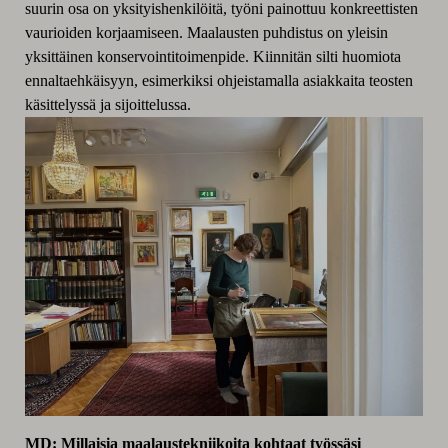
suurin osa on yksityishenkilöitä, työni painottuu konkreettisten
vaurioiden korjaamiseen. Maalausten puhdistus on yleisin
yksittäinen konservointitoimenpide. Kiinnitän silti huomiota
ennaltaehkäisyyn, esimerkiksi ohjeistamalla asiakkaita teosten
käsittelyssä ja sijoittelussa.
MD: Millaisia maalaustekniikoita kohtaat työssäsi