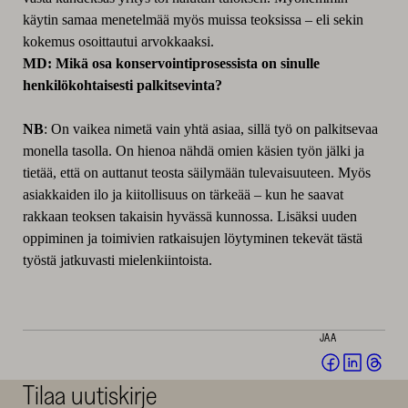
käytin samaa menetelmää myös muissa teoksissa – eli sekin
kokemus osoittautui arvokkaaksi.
MD: Mikä osa konservointiprosessista on sinulle
henkilökohtaisesti palkitsevinta?
NB
: On vaikea nimetä vain yhtä asiaa, sillä työ on palkitsevaa
monella tasolla. On hienoa nähdä omien käsien työn jälki ja
tietää, että on auttanut teosta säilymään tulevaisuuteen. Myös
asiakkaiden ilo ja kiitollisuus on tärkeää – kun he saavat
rakkaan teoksen takaisin hyvässä kunnossa. Lisäksi uuden
oppiminen ja toimivien ratkaisujen löytyminen tekevät tästä
työstä jatkuvasti mielenkiintoista.
JAA
Jaa
Jaa
Jaa
Facebookis
LinkedI
Thr
Tilaa uutiskirje
(avautuu
(avautu
(av