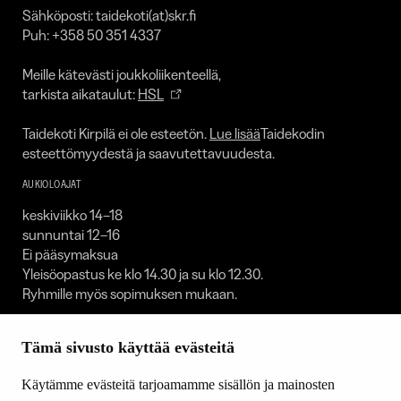
Sähköposti: taidekoti(at)skr.fi
Puh: +358 50 351 4337
Meille kätevästi joukkoliikenteellä,
tarkista aikataulut:
HSL
Taidekoti Kirpilä ei ole esteetön.
Lue lisää
Taidekodin
esteettömyydestä ja saavutettavuudesta.
AUKIOLOAJAT
keskiviikko 14–18
sunnuntai 12–16
Ei pääsymaksua
Yleisöopastus ke klo 14.30 ja su klo 12.30.
Ryhmille myös sopimuksen mukaan.
Taidekoti on suljettuna:
Tämä sivusto käyttää evästeitä
1.1. / 30.4.–1.5. / 23.–25.12. / 31.12.
Käytämme evästeitä tarjoamamme sisällön ja mainosten
SEURAA MEITÄ