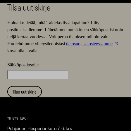
Tilaa uutiskirje
Haluatko tietää, mitä Taidekodissa tapahtuu? Liity
postituslistallemme! Lähetämme uutiskirjeen sähköpostiisi noin
neljä kertaa vuodessa. Voit perua tilauksen milloin vain.
Huolehdimme yhteystiedoistasi
tietosuojaselosteessamme
kuvatulla tavalla.
Sähköpostiosoite
Tilaa uutiskirje
Taidekoti
Kirpilä
YHTEYSTIEDOT
Pohjoinen Hesperiankatu 7, 6. krs