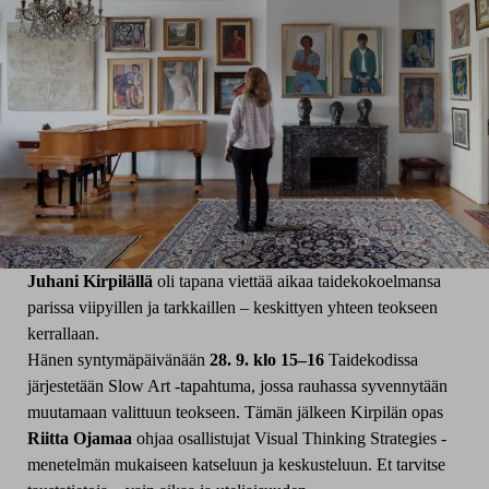
Juhani Kirpilällä
oli tapana viettää aikaa taidekokoelmansa
parissa viipyillen ja tarkkaillen – keskittyen yhteen teokseen
kerrallaan.
Hänen syntymäpäivänään
28. 9. klo 15–16
Taidekodissa
järjestetään Slow Art -tapahtuma, jossa rauhassa syvennytään
muutamaan valittuun teokseen. Tämän jälkeen Kirpilän opas
Riitta Ojamaa
ohjaa osallistujat Visual Thinking Strategies -
menetelmän mukaiseen katseluun ja keskusteluun. Et tarvitse