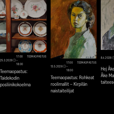
17:00
TEEMAOPASTUS
8.4.2026
25.3.2026
–
17:00
TEEMAOPASTUS
18:00
13.5.2026
–
Hej Åke
Teemaopastus:
18:00
Åke Ma
Teemaopastus: Rohkeat
Taidekodin
taitee
roolimallit – Kirpilän
posliinikokoelma
naistaiteilijat