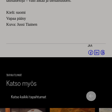
taustatietoja – vain aikaa ja uteliaisuuden.
Kieli: suomi
Vapaa pääsy
Kuva: Jussi Tiainen
JAA
Jaa
Jaa
Jaa
Facebookis
LinkedI
Thr
(avautuu
(avautu
(av
uuteen
uuteen
uut
TAPAHTUMAT
ikkunaan)
ikkunaa
ikk
Katso myös
Katso kaikki tapahtumat
Siirry
Siirry
seuraavaan
edellise
nostoon
nostoo