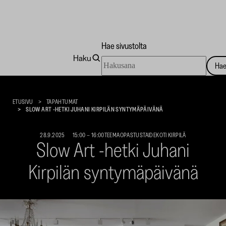
Hae sivustolta
Haku
Hae
Ha
sivustolta
Taidekoti
Kirpilä
ETUSIVU
TAPAHTUMAT
SLOW ART -HETKI JUHANI KIRPILÄN SYNTYMÄPÄIVÄNÄ
28.9.2025
15:00
–
16:00
TEEMAOPASTUS
TAIDEKOTI KIRPILÄ
Slow Art -hetki Juhani
Kirpilän syntymäpäivänä