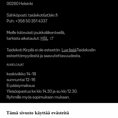
00260 Helsinki
Sähköposti: taidekoti(at)skr.fi
Puh: +358 50 351 4337
Meille kätevästi joukkoliikenteellä,
tarkista aikataulut:
HSL
Taidekoti Kirpilä ei ole esteetön.
Lue lisää
Taidekodin
esteettömyydestä ja saavutettavuudesta.
AUKIOLOAJAT
keskiviikko 14–18
sunnuntai 12–16
Ei pääsymaksua
Yleisöopastus ke klo 14.30 ja su klo 12.30.
Ryhmille myös sopimuksen mukaan.
Taidekoti on suljettuna:
Tämä sivusto käyttää evästeitä
1.1. / 30.4.–1.5. / 23.–25.12. / 31.12.