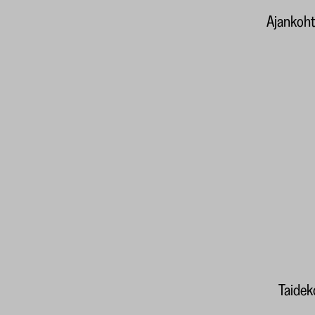
Ajankoht
Taideko