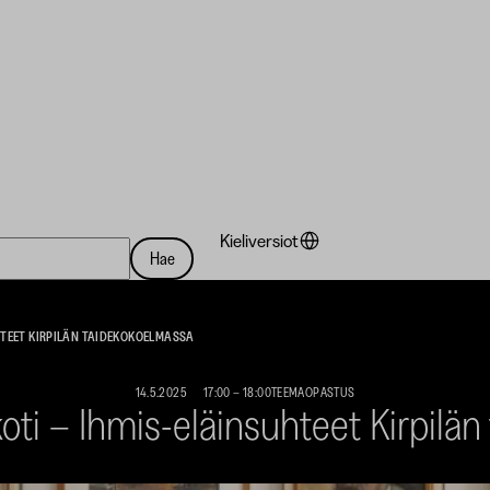
a
Kieliversiot
Hae
HTEET KIRPILÄN TAIDEKOKOELMASSA
14.5.2025
17:00
–
18:00
TEEMAOPASTUS
koti – Ihmis-eläinsuhteet Kirpilä