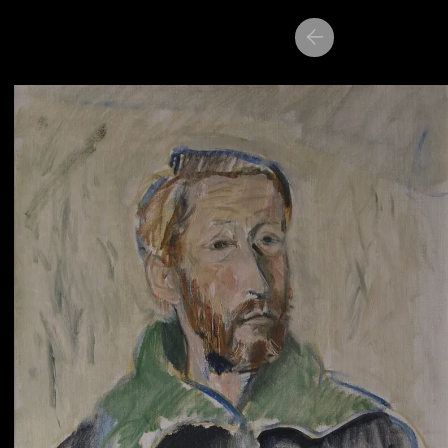
Siirry
Siirry
seuraavaan
edelliseen
nostoon
nostoon