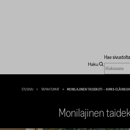
Hae sivustolt
Haku
Hae
Taidekoti
sivustolta
Kirpilä
ETUSIVU
TAPAHTUMAT
MONILAJINEN TAIDEKOTI – IHMIS-ELÄINSU
Monilajinen taide