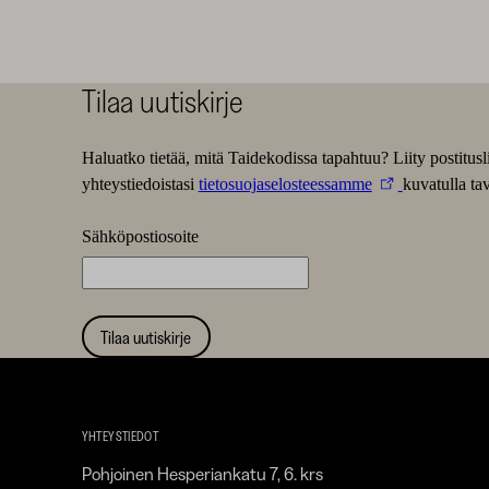
Tilaa uutiskirje
Haluatko tietää, mitä Taidekodissa tapahtuu? Liity postitu
yhteystiedoistasi
tietosuojaselosteessamme
kuvatulla tav
Sähköpostiosoite
Tilaa uutiskirje
Taidekoti
Kirpilä
YHTEYSTIEDOT
Pohjoinen Hesperiankatu 7, 6. krs