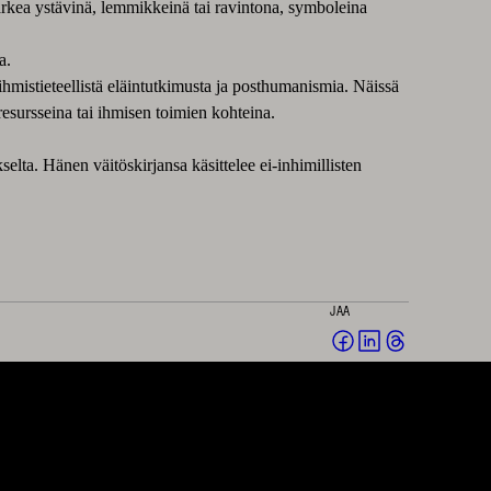
arkea ystävinä, lemmikkeinä tai ravintona, symboleina
a.
mistieteellistä eläintutkimusta ja posthumanismia. Näissä
resursseina tai ihmisen toimien kohteina.
selta. Hänen väitöskirjansa käsittelee ei-inhimillisten
JAA
Jaa
Jaa
Jaa
Facebookissa
LinkedInissä
Threadsissä
(avautuu
(avautuu
(avautuu
uuteen
uuteen
uuteen
ikkunaan)
ikkunaan)
ikkunaan)