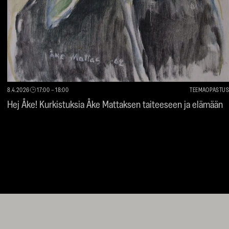
8.4.2026
17:00
–
18:00
TEEMAOPASTUS
Hej Åke! Kurkistuksia Åke Mattaksen taiteeseen ja elämään