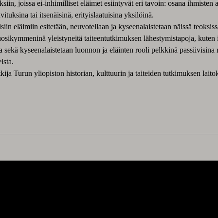
, joissa ei-inhimilliset eläimet esiintyvät eri tavoin: osana ihmisten 
tuksina tai itsenäisinä, erityislaatuisina yksilöinä.
iin eläimiin esitetään, neuvotellaan ja kyseenalaistetaan näissä teoksiss
sikymmeninä yleistyneitä taiteentutkimuksen lähestymistapoja, kuten ih
na sekä kyseenalaistetaan luonnon ja eläinten rooli pelkkinä passiivisina 
ista.
kija Turun yliopiston historian, kulttuurin ja taiteiden tutkimuksen laitok