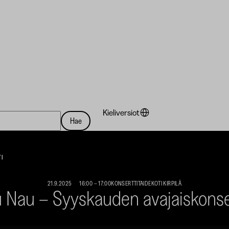
a
Kieliversiot
Hae
I
21.9.2025
16:00
–
17:00
KONSERTTI
TAIDEKOTI KIRPILÄ
 Nau – Syyskauden avajaiskonse