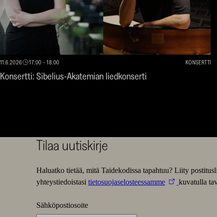
11.6.2026
17:00
–
18:00
KONSERTTI
Konsertti: Sibelius-Akatemian liedkonserti
Tilaa uutiskirje
Haluatko tietää, mitä Taidekodissa tapahtuu? Liity postitu
yhteystiedoistasi
tietosuojaselosteessamme
kuvatulla tav
Sähköpostiosoite