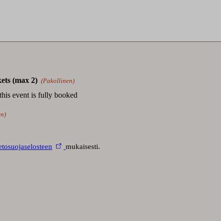
Määrä
kets (max 2)
(Pakollinen)
this event is fully booked
en)
ietosuojaselosteen
mukaisesti.