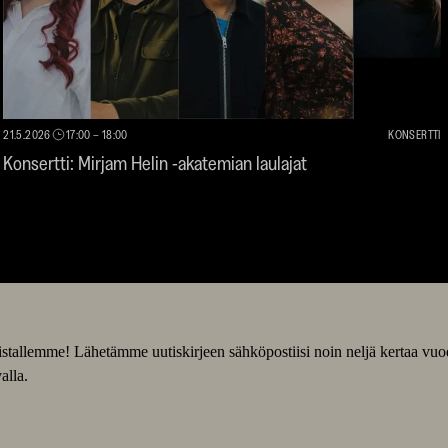
21.5.2026
17:00
–
18:00
KONSERTTI
Konsertti: Mirjam Helin -akatemian laulajat
slistallemme! Lähetämme uutiskirjeen sähköpostiisi noin neljä kertaa vu
alla.