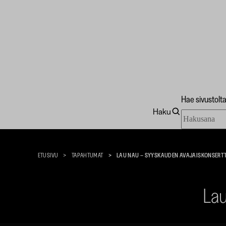
Hae sivustolt
Haku
Hae
Taidekoti
sivustolta
Kirpilä
ETUSIVU
TAPAHTUMAT
LAU NAU – SYYSKAUDEN AVAJAISKONSERTT
Lau