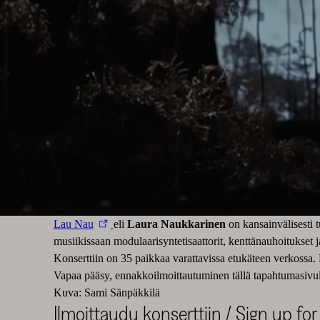
Lau Nau
eli
Laura Naukkarinen
on kansainvälisesti t
musiikissaan modulaarisyntetisaattorit, kenttänauhoitukset j
Konserttiin on 35 paikkaa varattavissa etukäteen verkossa. E
Vapaa pääsy, ennakkoilmoittautuminen tällä tapahtumasivu
Kuva: Sami Sänpäkkilä
Ilmoittaudu konserttiin / Sign up fo