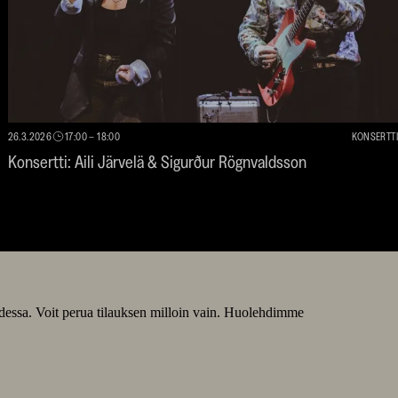
26.3.2026
17:00
–
18:00
KONSERTTI
Konsertti: Aili Järvelä & Sigurður Rögnvaldsson
odessa. Voit perua tilauksen milloin vain. Huolehdimme