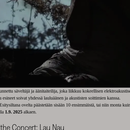
unnettu säveltäjä ja äänitaiteilija, joka liikkuu kokeellisen elektroakust
a esineet soivat yhdessä lauluäänen ja akustisten soittimien kanssa.
sitysiltana ovelta päästetään sisään 10 ensimmäistä, tai niin monta kuin 
lla
1.9. 2025
alkaen.
r the Concert: Lau Nau