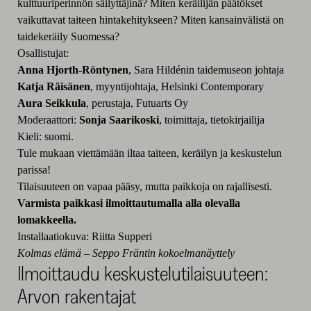
kulttuuriperinnön säilyttäjinä? Miten keräilijän päätökset
vaikuttavat taiteen hintakehitykseen? Miten kansainvälistä on
taidekeräily Suomessa?
Osallistujat:
Anna Hjorth-Röntynen
, Sara Hildénin taidemuseon johtaja
Katja Räisänen
, myyntijohtaja, Helsinki Contemporary
Aura Seikkula
, perustaja, Futuarts Oy
Moderaattori:
Sonja Saarikoski
, toimittaja, tietokirjailija
Kieli: suomi.
Tule mukaan viettämään iltaa taiteen, keräilyn ja keskustelun
parissa!
Tilaisuuteen on vapaa pääsy, mutta paikkoja on rajallisesti.
Varmista paikkasi ilmoittautumalla alla olevalla
lomakkeella.
Installaatiokuva: Riitta Supperi
Kolmas elämä – Seppo Fräntin kokoelmanäyttely
Ilmoittaudu keskustelutilaisuuteen:
Arvon rakentajat