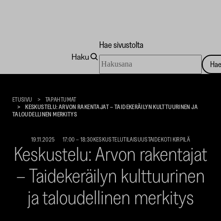
Hae sivustolta
Haku
Hae
Ha
sivustolta
Taidekoti
Kirpilä
ETUSIVU
TAPAHTUMAT
KESKUSTELU: ARVON RAKENTAJAT – TAIDEKERÄILYN KULTTUURINEN JA
TALOUDELLINEN MERKITYS
19.11.2025
17:00
–
18:30
KESKUSTELUTILAISUUS
TAIDEKOTI KIRPILÄ
Keskustelu: Arvon rakentajat
– Taidekeräilyn kulttuurinen
ja taloudellinen merkitys