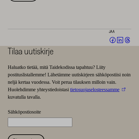
JAA
Jaa
Jaa
Jaa
Facebookis
LinkedI
Thr
Tilaa uutiskirje
(avautuu
(avautu
(av
uuteen
uuteen
uut
Haluatko tietää, mitä Taidekodissa tapahtuu? Liity
ikkunaan)
ikkunaa
ikk
postituslistallemme! Lähetämme uutiskirjeen sähköpostiisi noin
neljä kertaa vuodessa. Voit perua tilauksen milloin vain.
Huolehdimme yhteystiedoistasi
tietosuojaselosteessamme
kuvatulla tavalla.
Sähköpostiosoite