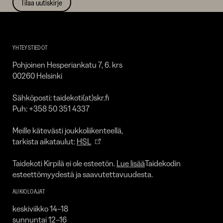
Tilaa uutiskirje
Taidekoti
Kirpilä
YHTEYSTIEDOT
Pohjoinen Hesperiankatu 7, 6. krs
00260 Helsinki
Sähköposti: taidekoti(at)skr.fi
Puh: +358 50 351 4337
Meille kätevästi joukkoliikenteellä,
tarkista aikataulut:
HSL
Taidekoti Kirpilä ei ole esteetön.
Lue lisää
Taidekodin
esteettömyydestä ja saavutettavuudesta.
AUKIOLOAJAT
keskiviikko 14–18
sunnuntai 12–16