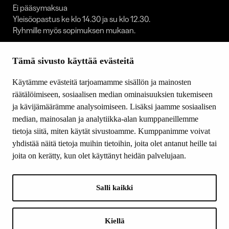
Ei pääsymaksua
Yleisöopastus ke klo 14.30 ja su klo 12.30.
Ryhmille myös sopimuksen mukaan.
Taidekoti on suljettuna:
Tämä sivusto käyttää evästeitä
1.1. / 30.4.–1.5. / 23.–25.12. / 31.12.
Käytämme evästeitä tarjoamamme sisällön ja mainosten
SEURAA MEITÄ
räätälöimiseen, sosiaalisen median ominaisuuksien tukemiseen
Facebook
ja kävijämäärämme analysoimiseen. Lisäksi jaamme sosiaalisen
Youtube
median, mainosalan ja analytiikka-alan kumppaneillemme
Instagram
tietoja siitä, miten käytät sivustoamme. Kumppanimme voivat
yhdistää näitä tietoja muihin tietoihin, joita olet antanut heille tai
joita on kerätty, kun olet käyttänyt heidän palvelujaan.
Salli kaikki
LOGOT
A proud member of:
Kiellä