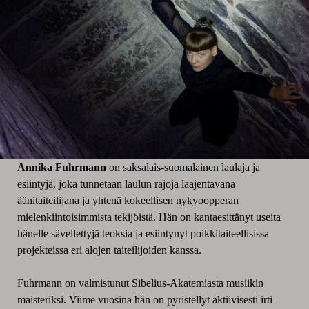
Annika Fuhrmann
on saksalais-suomalainen laulaja ja
esiintyjä, joka tunnetaan laulun rajoja laajentavana
äänitaiteilijana ja yhtenä kokeellisen nykyoopperan
mielenkiintoisimmista tekijöistä. Hän on kantaesittänyt useita
hänelle sävellettyjä teoksia ja esiintynyt poikkitaiteellisissa
projekteissa eri alojen taiteilijoiden kanssa.
Fuhrmann on valmistunut Sibelius-Akatemiasta musiikin
maisteriksi. Viime vuosina hän on pyristellyt aktiivisesti irti