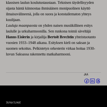
klassisen laulun koulutustaustaan. Teknisen täydellisyyden
sijasta häntä kiinnostaa ihmisäänen monipuolinen käyttö
ilmaisuvälineenä, jolla on suora ja konstailematon yhteys
kuulijaan.
Lauluja maanpaosta
on yhden naisen musiikillinen esitys
laululle ja urkuharmoonilla. Sen runkona toimii säveltäjä
Hanns Eislerin
ja kirjailija
Bertolt Brechtin
yhteistuotanto
vuosien 1933–1948 aikana. Esityksen kieli on saksan ja
suomen sekoitus. Pelkistetyn orkesterin virkaa hoitaa 1930-
luvun Saksassa rakennettu matkaharmooni.
JAA
Jaa
Jaa
Jaa
Facebookis
LinkedI
Thr
(avautuu
(avautu
(av
uuteen
uuteen
uut
TAPAHTUMAT
ikkunaan)
ikkunaa
ikk