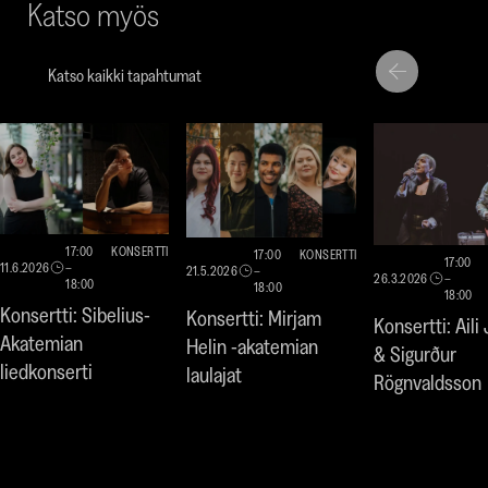
Katso myös
Katso kaikki tapahtumat
Siirry
Siirry
seuraavaan
edellise
nostoon
nostoo
17:00
KONSERTTI
17:00
KONSERTTI
17:00
11.6.2026
–
21.5.2026
–
26.3.2026
–
18:00
18:00
18:00
Konsertti: Sibelius-
Konsertti: Mirjam
Konsertti: Aili
Akatemian
Helin -akatemian
& Sigurður
liedkonserti
laulajat
Rögnvaldsson