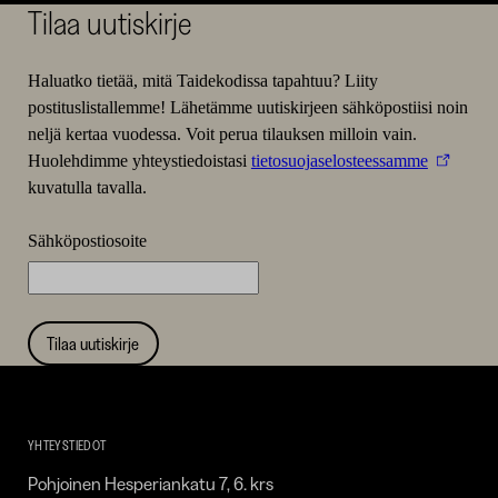
Tilaa uutiskirje
Haluatko tietää, mitä Taidekodissa tapahtuu? Liity
postituslistallemme! Lähetämme uutiskirjeen sähköpostiisi noin
neljä kertaa vuodessa. Voit perua tilauksen milloin vain.
Huolehdimme yhteystiedoistasi
tietosuojaselosteessamme
kuvatulla tavalla.
Sähköpostiosoite
Tilaa uutiskirje
Taidekoti
Kirpilä
YHTEYSTIEDOT
Pohjoinen Hesperiankatu 7, 6. krs