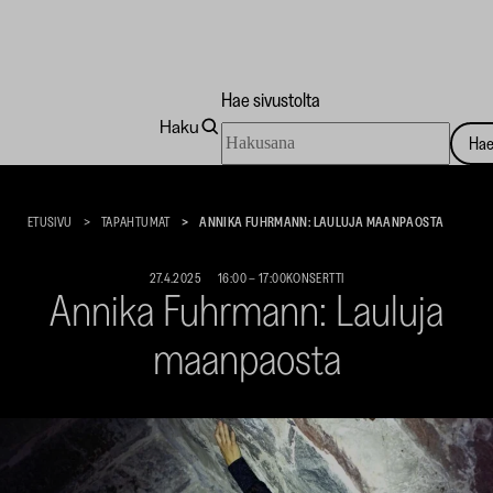
Hae sivustolta
Haku
Hae
Ha
sivustolta
Taidekoti
Kirpilä
ETUSIVU
TAPAHTUMAT
ANNIKA FUHRMANN: LAULUJA MAANPAOSTA
27.4.2025
16:00
–
17:00
KONSERTTI
Annika Fuhrmann: Lauluja
maanpaosta