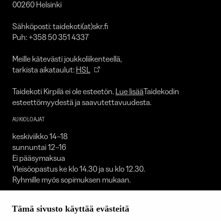
00260 Helsinki
Sähköposti: taidekoti(at)skr.fi
Puh: +358 50 351 4337
Meille kätevästi joukkoliikenteellä,
tarkista aikataulut:
HSL
Taidekoti Kirpilä ei ole esteetön.
Lue lisää
Taidekodin
esteettömyydestä ja saavutettavuudesta.
AUKIOLOAJAT
keskiviikko 14–18
sunnuntai 12–16
Ei pääsymaksua
Yleisöopastus ke klo 14.30 ja su klo 12.30.
Ryhmille myös sopimuksen mukaan.
Taidekoti on suljettuna:
Tämä sivusto käyttää evästeitä
1.1. / 30.4.–1.5. / 23.–25.12. / 31.12.