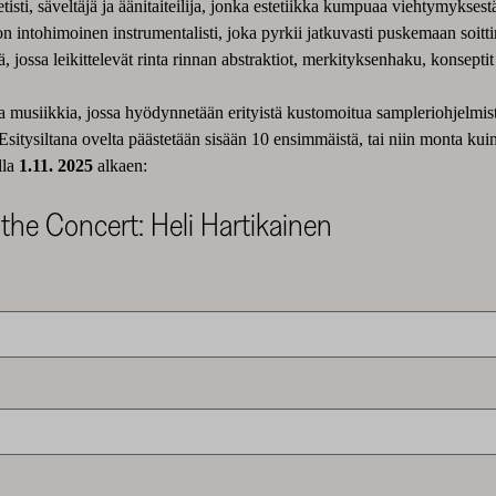
etisti, säveltäjä ja äänitaiteilija, jonka estetiikka kumpuaa viehtymyksest
n intohimoinen instrumentalisti, joka pyrkii jatkuvasti puskemaan soitti
 jossa leikittelevät rinta rinnan abstraktiot, merkityksenhaku, konseptit
ta musiikkia, jossa hyödynnetään erityistä kustomoitua sampleriohjelmis
sitysiltana ovelta päästetään sisään 10 ensimmäistä, tai niin monta kuin 
lla
1.11. 2025
alkaen:
 the Concert: Heli Hartikainen