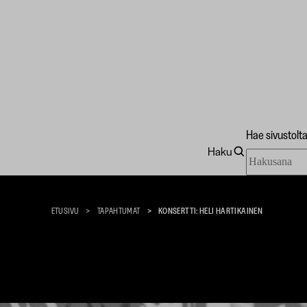
Hae sivustolt
Haku
Hae
Taidekoti
sivustolta
Kirpilä
ETUSIVU
TAPAHTUMAT
KONSERTTI: HELI HARTIKAINEN