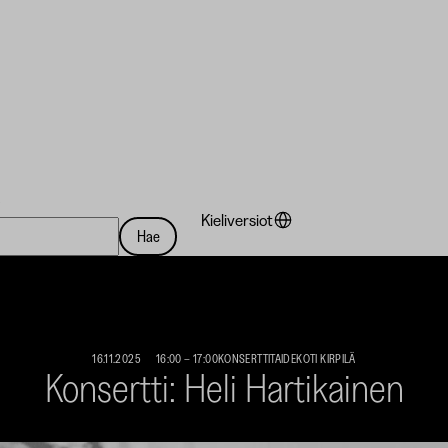
a
Kieliversiot
Hae
16.11.2025
16:00
–
17:00
KONSERTTI
TAIDEKOTI KIRPILÄ
Konsertti: Heli Hartikainen