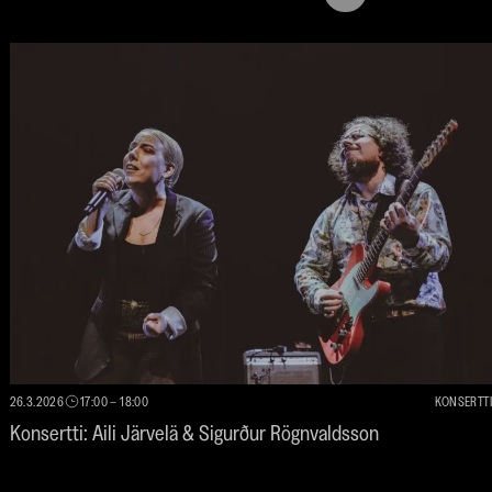
seuraavaan
edelliseen
nostoon
nostoon
26.3.2026
17:00
–
18:00
KONSERTTI
Konsertti: Aili Järvelä & Sigurður Rögnvaldsson