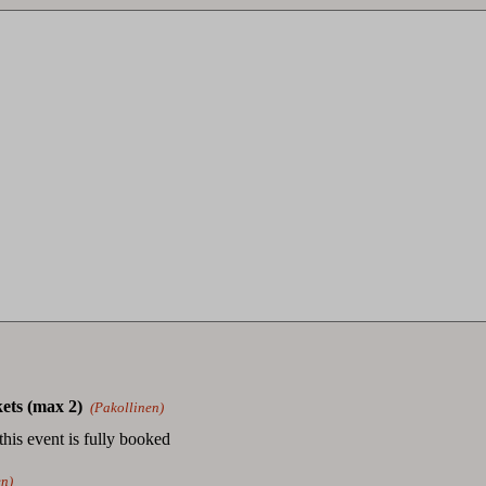
Määrä
kets (max 2)
(Pakollinen)
this event is fully booked
en)