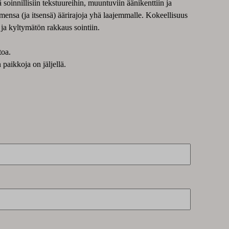
ä soinnillisiin tekstuureihin, muuntuviin äänikenttiin ja
mensa (ja itsensä) äärirajoja yhä laajemmalle. Kokeellisuus
 ja kyltymätön rakkaus sointiin.
toa.
paikkoja on jäljellä.