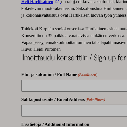
Heli Hartikainen
on rajoja rikkova saksofonisti, klarin
kokeileviin muotorakenteisiin. Saksofonistina Hartikainen o
ja kokonaisvaltaisuus ovat Hartikaisen luovan työn ytimessä,
Taidekoti Kirpilän soolokonsertissa Hartikainen esittää uut
Konserttiin on 35 paikkaa varattavissa etukäteen verkossa. E
Vapaa pääsy, ennakkoilmoittautuminen tällä tapahtumasivu
Kuva: Heidi Piiroinen
Ilmoittaudu konserttiin / Sign up for
Etu- ja sukunimi / Full Name
(Pakollinen)
Sähköpostiosoite / Email Address
(Pakollinen)
Lisätietoja / Additional Information