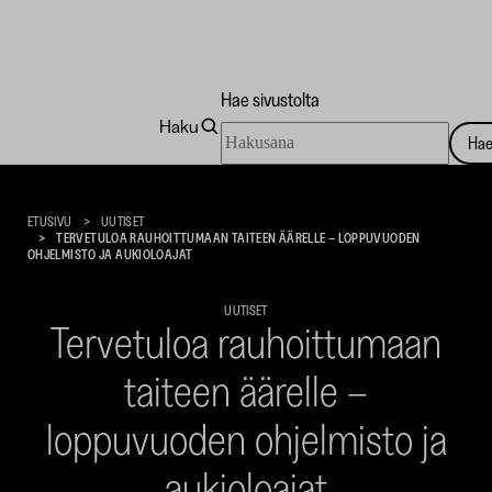
Hae sivustolta
Haku
Hae
Ha
sivustolta
Taidekoti
Kirpilä
ETUSIVU
UUTISET
TERVETULOA RAUHOITTUMAAN TAITEEN ÄÄRELLE – LOPPUVUODEN
OHJELMISTO JA AUKIOLOAJAT
UUTISET
Tervetuloa rauhoittumaan
taiteen äärelle –
loppuvuoden ohjelmisto ja
aukioloajat