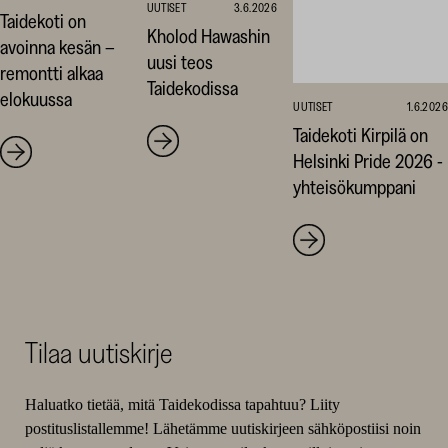
UUTISET
3.6.2026
Taidekoti on
Kholod Hawashin
avoinna kesän –
uusi teos
remontti alkaa
Taidekodissa
elokuussa
UUTISET
1.6.2026
Taidekoti Kirpilä on
Helsinki Pride 2026 -
yhteisökumppani
Tilaa uutiskirje
Haluatko tietää, mitä Taidekodissa tapahtuu? Liity
postituslistallemme! Lähetämme uutiskirjeen sähköpostiisi noin