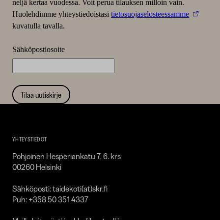
neljä kertaa vuodessa. Voit perua tilauksen milloin vain.
Huolehdimme yhteystiedoistasi
tietosuojaselosteessamme
kuvatulla tavalla.
Sähköpostiosoite
Tilaa uutiskirje
Taidekoti
Kirpilä
YHTEYSTIEDOT
Pohjoinen Hesperiankatu 7, 6. krs
00260 Helsinki
Sähköposti: taidekoti(at)skr.fi
Puh: +358 50 351 4337