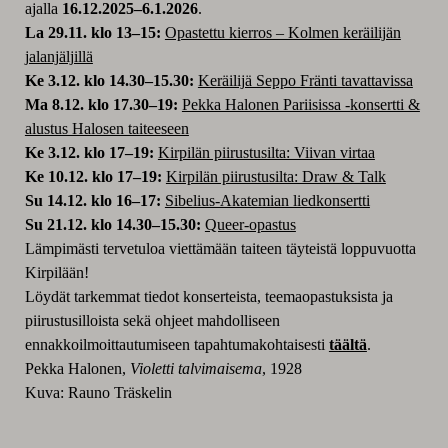
ajalla
16.12.2025–6.1.2026
.
La 29.11. klo 13–15:
Opastettu kierros – Kolmen keräilijän
jalanjäljillä
Ke 3.12. klo 14.30–15.30:
Keräilijä Seppo Fränti tavattavissa
Ma 8.12. klo 17.30–19:
Pekka Halonen Pariisissa -konsertti &
alustus Halosen taiteeseen
Ke 3.12. klo 17–19:
Kirpilän piirustusilta: Viivan virtaa
Ke 10.12. klo 17–19:
Kirpilän piirustusilta: Draw & Talk
Su 14.12. klo 16–17:
Sibelius-Akatemian liedkonsertti
Su 21.12. klo 14.30
–
15.30:
Queer-opastus
Lämpimästi tervetuloa viettämään taiteen täyteistä loppuvuotta
Kirpilään!
Löydät tarkemmat tiedot konserteista, teemaopastuksista ja
piirustusilloista sekä ohjeet mahdolliseen
ennakkoilmoittautumiseen tapahtumakohtaisesti
täältä
.
Pekka Halonen,
Violetti talvimaisema
, 1928
Kuva: Rauno Träskelin