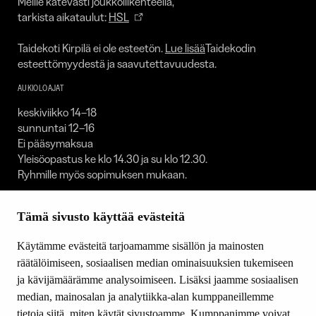
Meille kätevästi joukkoliikenteellä,
tarkista aikataulut:
HSL
Taidekoti Kirpilä ei ole esteetön.
Lue lisää
Taidekodin
esteettömyydestä ja saavutettavuudesta.
AUKIOLOAJAT
keskiviikko 14–18
sunnuntai 12–16
Ei pääsymaksua
Yleisöopastus ke klo 14.30 ja su klo 12.30.
Ryhmille myös sopimuksen mukaan.
Taidekoti on suljettuna:
Tämä sivusto käyttää evästeitä
1.1. / 30.4.–1.5. / 23.–25.12. / 31.12.
Käytämme evästeitä tarjoamamme sisällön ja mainosten
SEURAA MEITÄ
räätälöimiseen, sosiaalisen median ominaisuuksien tukemiseen
Facebook
ja kävijämäärämme analysoimiseen. Lisäksi jaamme sosiaalisen
Youtube
median, mainosalan ja analytiikka-alan kumppaneillemme
Instagram
tietoja siitä, miten käytät sivustoamme. Kumppanimme voivat