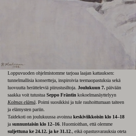
Loppuvuoden ohjelmistomme tarjoaa laajan kattauksen:
tunnelmallisia konsertteja, inspiroivia teemaopastuksia sekä
luovuutta herätteleviä piirustusiltoja.
Joulukuun 7.
päivään
saakka voit tutustua
Seppo Fräntin
kokoelmanäyttelyyn
Kolmas elämä
. Poimi suosikkisi ja tule rauhoittumaan taiteen
ja elämysten pariin.
Taidekoti on joulukuussa avoinna
keskiviikkoisin klo 14–18
ja
sunnuntaisin klo 12–16
. Huomioithan, että olemme
suljettuna ke 24.12. ja ke 31.12
., eikä opastusvarauksia oteta