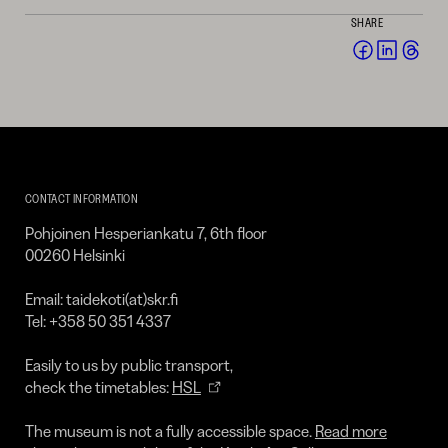
SHARE
Share
Share
Sha
on
on
on
Facebook
Linked
Thr
(opens
(opens
(op
in
in
in
a
a
a
Kirpilä
new
new
ne
Art
CONTACT INFORMATION
window)
window
win
Collection
Pohjoinen Hesperiankatu 7, 6th floor
00260 Helsinki
Email: taidekoti(at)skr.fi
Tel: +358 50 351 4337
Easily to us by public transport,
check the timetables:
HSL
The museum is not a fully accessible space.
Read more