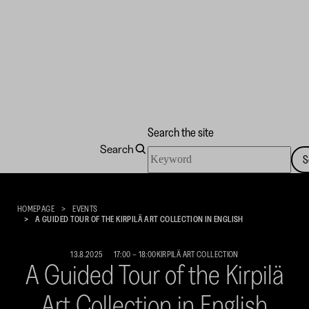
Search the site
Search
Search
S
the
Kirpilä
site
Art
Collection
HOMEPAGE
EVENTS
A GUIDED TOUR OF THE KIRPILÄ ART COLLECTION IN ENGLISH
13.8.2025
17:00
–
18:00
KIRPILÄ ART COLLECTION
A Guided Tour of the Kirpilä
Art Collection in English