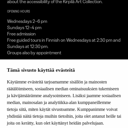
about the accessibility of the Kirpilä Art Collection.
OPENING HOURS
Wednesdays 2–6 pm
Sundays 12–4 pm
Free admission
Free guided tours in Finnish on Wednesdays at 2:30 pm and
Sundays at 12:30 pm.
Groups also by appointment
The collection is closed:
Tämä sivusto käyttää evästeitä
1 Jan / 30 Apr to 1 May / 23 to 25 Dec / 31 Dec
FOLLOW US
Käytämme evästeitä tarjoamamme sisällön ja mainosten
räätälöimiseen, sosiaalisen median ominaisuuksien tukemiseen
Facebook
ja kävijämäärämme analysoimiseen. Lisäksi jaamme sosiaalisen
YouTube
median, mainosalan ja analytiikka-alan kumppaneillemme
Instagram
tietoja siitä, miten käytät sivustoamme. Kumppanimme voivat
yhdistää näitä tietoja muihin tietoihin, joita olet antanut heille tai
joita on kerätty, kun olet käyttänyt heidän palvelujaan.