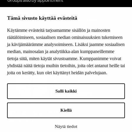
Groups also by appointment
The collection is closed:
Tämä sivusto käyttää evästeitä
1 Jan / 30 Apr to 1 May / 23 to 25 Dec / 31 Dec
FOLLOW US
Käytämme evästeitä tarjoamamme sisällön ja mainosten
räätälöimiseen, sosiaalisen median ominaisuuksien tukemiseen
Facebook
ja kävijämäärämme analysoimiseen. Lisäksi jaamme sosiaalisen
YouTube
median, mainosalan ja analytiikka-alan kumppaneillemme
Instagram
tietoja siitä, miten käytät sivustoamme. Kumppanimme voivat
yhdistää näitä tietoja muihin tietoihin, joita olet antanut heille tai
joita on kerätty, kun olet käyttänyt heidän palvelujaan.
Salli kaikki
LOGOT
A proud member of:
Kiellä
Näytä tiedot