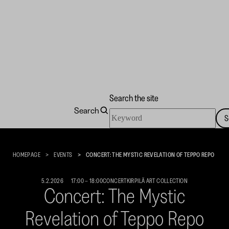
Search the site
Search
Search
S
the
Kirpilä
site
Art
Collection
HOMEPAGE
EVENTS
CONCERT: THE MYSTIC REVELATION OF TEPPO REPO
5.2.2026
17:00
–
18:00
CONCERT
KIRPILÄ ART COLLECTION
Concert: The Mystic
Revelation of Teppo Repo