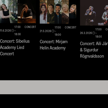
highlight
highligh
17:00
CONCERT
17:00
CONCERT
17:00
C
11.6.2026
–
21.5.2026
–
26.3.2026
–
18:00
18:00
18:00
Concert: Sibelius
Concert: Mirjam
Concert: Aili Jä
Academy Lied
Helin Academy
& Sigurdur
Concert
Rögnvaldsson
Kirpilä