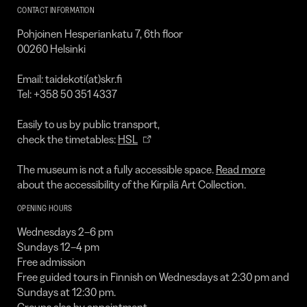
Art
CONTACT INFORMATION
Collection
Pohjoinen Hesperiankatu 7, 6th floor
00260 Helsinki
Email: taidekoti(at)skr.fi
Tel: +358 50 351 4337
Easily to us by public transport,
check the timetables:
HSL
The museum is not a fully accessible space.
Read more
about the accessibility of the Kirpilä Art Collection.
OPENING HOURS
Wednesdays 2–6 pm
Sundays 12–4 pm
Free admission
Free guided tours in Finnish on Wednesdays at 2:30 pm and
Sundays at 12:30 pm.