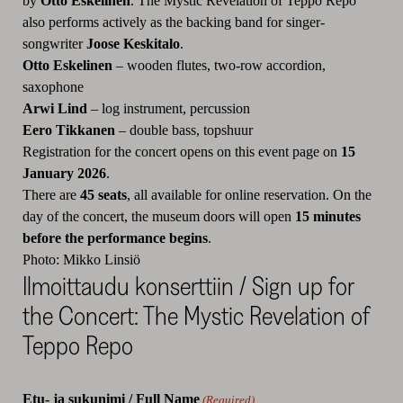
by
Otto Eskelinen
. The Mystic Revelation of Teppo Repo
also performs actively as the backing band for singer-
songwriter
Joose Keskitalo
.
Otto Eskelinen
– wooden flutes, two-row accordion,
saxophone
Arwi Lind
– log instrument, percussion
Eero Tikkanen
– double bass, topshuur
Registration for the concert opens on this event page on
15
January 2026
.
There are
45 seats
, all available for online reservation. On the
day of the concert, the museum doors will open
15 minutes
before the performance begins
.
Photo: Mikko Linsiö
Ilmoittaudu konserttiin / Sign up for
the Concert: The Mystic Revelation of
Teppo Repo
Etu- ja sukunimi / Full Name
(Required)